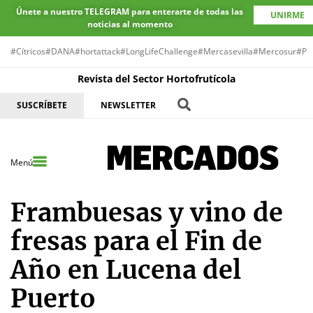
Únete a nuestro TELEGRAM para enterarte de todas las
UNIRME
noticias al momento
#Cítricos
#DANA
#hortattack
#LongLifeChallenge
#Mercasevilla
#Mercosur
#Pr
Revista del Sector Hortofrutícola
SUSCRÍBETE
NEWSLETTER
Menú
Frambuesas y vino de
fresas para el Fin de
Año en Lucena del
Puerto