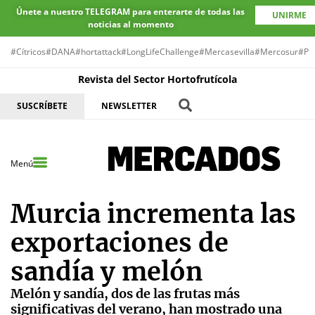
Únete a nuestro TELEGRAM para enterarte de todas las
UNIRME
noticias al momento
#Cítricos
#DANA
#hortattack
#LongLifeChallenge
#Mercasevilla
#Mercosur
#Pr
Revista del Sector Hortofrutícola
SUSCRÍBETE
NEWSLETTER
Menú
Murcia incrementa las
exportaciones de
sandía y melón
Melón y sandía, dos de las frutas más
significativas del verano, han mostrado una