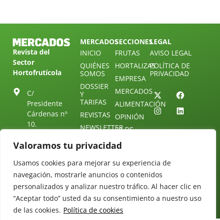
MERCADOS
SECCIONES
LEGAL
Revista del
INICIO
FRUTAS
AVISO LEGAL
Sector
QUIÉNES
HORTALIZAS
POLÍTICA DE
Hortofrutícola
SOMOS
PRIVACIDAD
EMPRESA
DOSSIER
MERCADOS
C/
Y
TARIFAS
Presidente
ALIMENTACIÓN
Cárdenas nº
REVISTAS
OPINIÓN
10.
NEWSLETTER
30 DE
41013
30
SUSCRIPCIÓN
Valoramos tu privacidad
Sevilla.
DIRECTORIO
ÚNETE A
Diseño web:
ESPAÑA
NUESTRO
Starenlared
Usamos cookies para mejorar su experiencia de
TELEGRAM
Tel: (+34) 954
navegación, mostrarle anuncios o contenidos
25 88 51
CONTACTO
personalizados y analizar nuestro tráfico. Al hacer clic en
redaccion@revistamercados.com
“Aceptar todo” usted da su consentimiento a nuestro uso
de las cookies.
Política de cookies