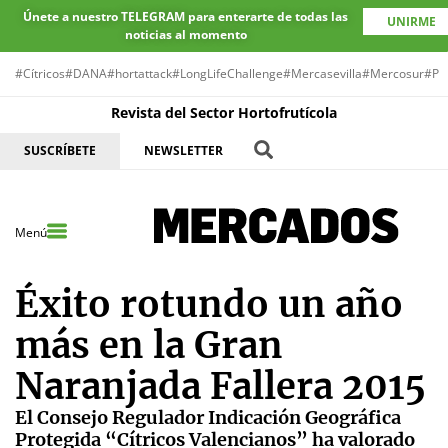
Únete a nuestro TELEGRAM para enterarte de todas las
UNIRME
noticias al momento
#Cítricos
#DANA
#hortattack
#LongLifeChallenge
#Mercasevilla
#Mercosur
#Pr
Revista del Sector Hortofrutícola
SUSCRÍBETE
NEWSLETTER
Menú
Éxito rotundo un año
más en la Gran
Naranjada Fallera 2015
El Consejo Regulador Indicación Geográfica
Protegida “Cítricos Valencianos” ha valorado