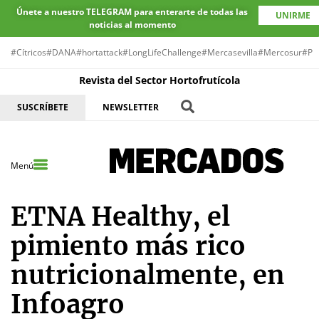
Únete a nuestro TELEGRAM para enterarte de todas las
UNIRME
noticias al momento
#Cítricos
#DANA
#hortattack
#LongLifeChallenge
#Mercasevilla
#Mercosur
#Pr
Revista del Sector Hortofrutícola
SUSCRÍBETE
NEWSLETTER
Menú
ETNA Healthy, el
pimiento más rico
nutricionalmente, en
Infoagro