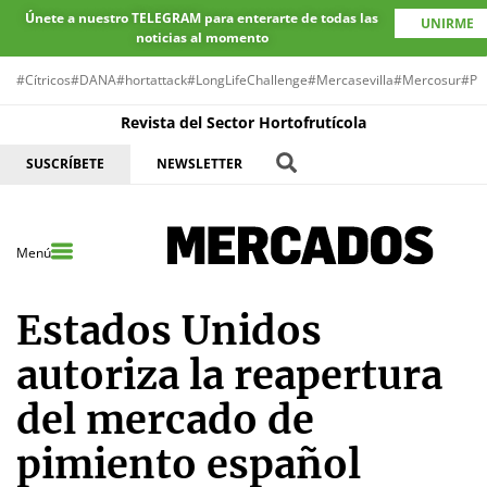
Únete a nuestro TELEGRAM para enterarte de todas las
UNIRME
noticias al momento
#Cítricos
#DANA
#hortattack
#LongLifeChallenge
#Mercasevilla
#Mercosur
#Pr
Revista del Sector Hortofrutícola
SUSCRÍBETE
NEWSLETTER
Menú
Estados Unidos
autoriza la reapertura
del mercado de
pimiento español