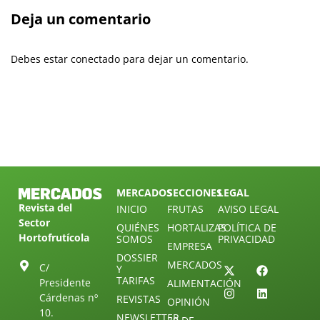
Deja un comentario
Debes estar conectado para dejar un comentario.
MERCADOS
SECCIONES
LEGAL
Revista del
INICIO
FRUTAS
AVISO LEGAL
Sector
QUIÉNES
HORTALIZAS
POLÍTICA DE
Hortofrutícola
SOMOS
PRIVACIDAD
EMPRESA
DOSSIER
MERCADOS
C/
Y
TARIFAS
Presidente
ALIMENTACIÓN
Cárdenas nº
REVISTAS
OPINIÓN
10.
NEWSLETTER