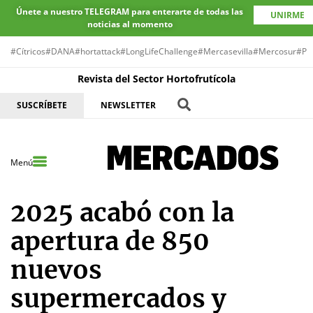
Únete a nuestro TELEGRAM para enterarte de todas las
UNIRME
noticias al momento
#Cítricos
#DANA
#hortattack
#LongLifeChallenge
#Mercasevilla
#Mercosur
#Pr
Revista del Sector Hortofrutícola
SUSCRÍBETE
NEWSLETTER
Menú
2025 acabó con la
apertura de 850
nuevos
supermercados y