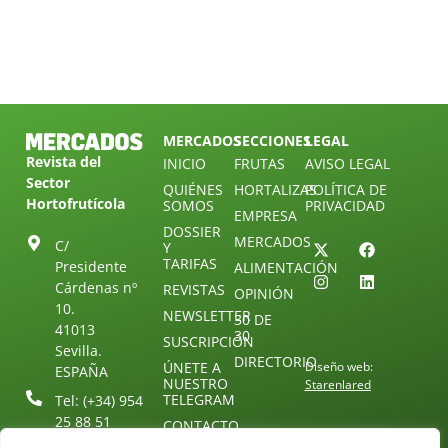
MERCADOS
SECCIONES
LEGAL
Revista del
INICIO
FRUTAS
AVISO LEGAL
Sector
QUIÉNES
HORTALIZAS
POLÍTICA DE
Hortofrutícola
SOMOS
PRIVACIDAD
EMPRESA
DOSSIER
MERCADOS
C/
Y
TARIFAS
Presidente
ALIMENTACIÓN
Cárdenas nº
REVISTAS
OPINIÓN
10.
NEWSLETTER
30 DE
41013
30
SUSCRIPCIÓN
Sevilla.
DIRECTORIO
ÚNETE A
Diseño web:
ESPAÑA
NUESTRO
Starenlared
TELEGRAM
Tel: (+34) 954
25 88 51
CONTACTO