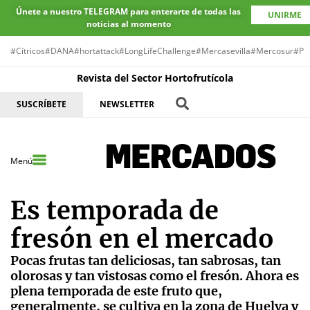
Únete a nuestro TELEGRAM para enterarte de todas las
UNIRME
noticias al momento
#Cítricos
#DANA
#hortattack
#LongLifeChallenge
#Mercasevilla
#Mercosur
#Pr
Revista del Sector Hortofrutícola
SUSCRÍBETE
NEWSLETTER
Menú
Es temporada de
fresón en el mercado
Pocas frutas tan deliciosas, tan sabrosas, tan
olorosas y tan vistosas como el fresón. Ahora es
plena temporada de este fruto que,
generalmente, se cultiva en la zona de Huelva y