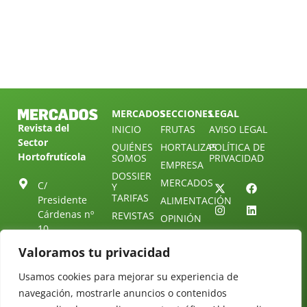
MERCADOS
SECCIONES
LEGAL
Revista del
INICIO
FRUTAS
AVISO LEGAL
Sector
QUIÉNES
HORTALIZAS
POLÍTICA DE
Hortofrutícola
SOMOS
PRIVACIDAD
EMPRESA
DOSSIER
MERCADOS
C/
Y
TARIFAS
Presidente
ALIMENTACIÓN
Cárdenas nº
REVISTAS
OPINIÓN
10.
NEWSLETTER
30 DE
41013
30
Valoramos tu privacidad
SUSCRIPCIÓN
Sevilla.
DIRECTORIO
ÚNETE A
Diseño web:
ESPAÑA
Usamos cookies para mejorar su experiencia de
NUESTRO
Starenlared
TELEGRAM
Tel: (+34) 954
navegación, mostrarle anuncios o contenidos
25 88 51