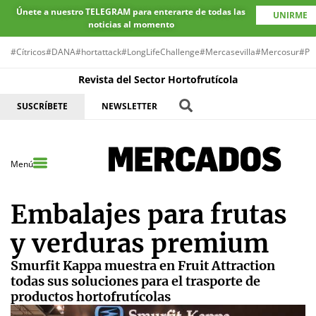
Únete a nuestro TELEGRAM para enterarte de todas las
UNIRME
noticias al momento
#Cítricos
#DANA
#hortattack
#LongLifeChallenge
#Mercasevilla
#Mercosur
#Pr
Revista del Sector Hortofrutícola
SUSCRÍBETE
NEWSLETTER
Menú
Embalajes para frutas
y verduras premium
Smurfit Kappa muestra en Fruit Attraction
todas sus soluciones para el trasporte de
productos hortofrutícolas