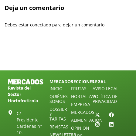
Deja un comentario
Debes estar conectado para dejar un comentario.
MERCADOS
SECCIONES
LEGAL
Revista del
INICIO
FRUTAS
AVISO LEGAL
Sector
QUIÉNES
HORTALIZAS
POLÍTICA DE
Hortofrutícola
SOMOS
PRIVACIDAD
EMPRESA
DOSSIER
MERCADOS
C/
Y
TARIFAS
Presidente
ALIMENTACIÓN
Cárdenas nº
REVISTAS
OPINIÓN
10.
NEWSLETTER
30 DE