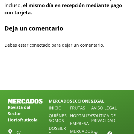
incluso,
el mismo día en recepción mediante pago
con tarjeta.
Deja un comentario
Debes estar conectado para dejar un comentario.
MERCADOS
SECCIONES
LEGAL
Revista del
INICIO
FRUTAS
AVISO LEGAL
Sector
QUIÉNES
HORTALIZAS
POLÍTICA DE
Hortofrutícola
SOMOS
PRIVACIDAD
EMPRESA
DOSSIER
MERCADOS
C/
Y