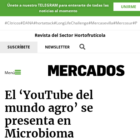
Únete a nuestro TELEGRAM para enterarte de todas las
UNIRME
noticias al momento
#Cítricos
#DANA
#hortattack
#LongLifeChallenge
#Mercasevilla
#Mercosur
#Pr
Revista del Sector Hortofrutícola
SUSCRÍBETE
NEWSLETTER
Menú
El ‘YouTube del
mundo agro’ se
presenta en
Microbioma