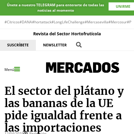
Únete a nuestro TELEGRAM para enterarte de todas las
UNIRME
noticias al momento
#Cítricos
#DANA
#hortattack
#LongLifeChallenge
#Mercasevilla
#Mercosur
#Pr
Revista del Sector Hortofrutícola
SUSCRÍBETE
NEWSLETTER
Menú
El sector del plátano y
las bananas de la UE
pide igualdad frente a
las importaciones
12/04/2019
Redacción