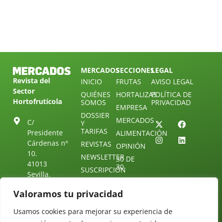
MERCADOS
SECCIONES
LEGAL
Revista del
INICIO
FRUTAS
AVISO LEGAL
Sector
QUIÉNES
HORTALIZAS
POLÍTICA DE
Hortofrutícola
SOMOS
PRIVACIDAD
EMPRESA
DOSSIER
MERCADOS
C/
Y
TARIFAS
Presidente
ALIMENTACIÓN
Cárdenas nº
REVISTAS
OPINIÓN
10.
NEWSLETTER
30 DE
41013
30
SUSCRIPCIÓN
Sevilla.
DIRECTORIO
ÚNETE A
Diseño web:
ESPAÑA
NUESTRO
Starenlared
Valoramos tu privacidad
TELEGRAM
Tel: (+34) 954
25 88 51
Usamos cookies para mejorar su experiencia de
CONTACTO