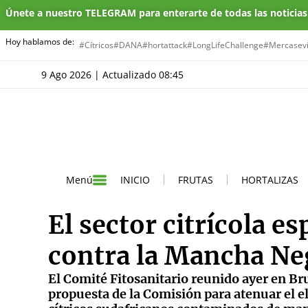
Únete a nuestro TELEGRAM para enterarte de todas las noticia
Hoy hablamos de:
#Cítricos
#DANA
#hortattack
#LongLifeChallenge
#Mercasevi
9 Ago 2026 | Actualizado 08:45
INICIO
FRUTAS
HORTALIZAS
Menú
El sector citrícola e
contra la Mancha Ne
El Comité Fitosanitario reunido ayer en Bru
propuesta de la Comisión para atenuar el el