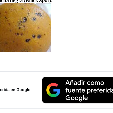
cha negra (Black Spot).
erida en Google