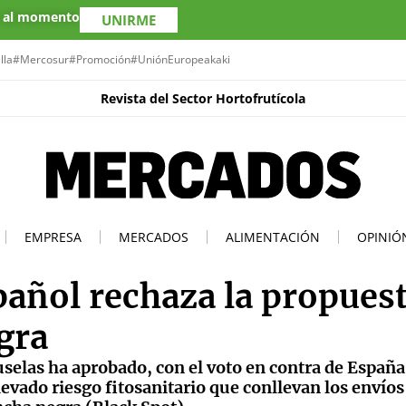
s al momento
UNIRME
lla
#Mercosur
#Promoción
#UniónEuropea
kaki
Revista del Sector Hortofrutícola
EMPRESA
MERCADOS
ALIMENTACIÓN
OPINIÓ
spañol rechaza la propues
gra
selas ha aprobado, con el voto en contra de España,
evado riesgo fitosanitario que conllevan los envíos