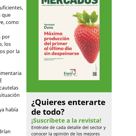
uficientes,
s que
ye, como
s por
, los
os por la
imentaria
E
cautelas
situación
¿Quieres enterarte
ya había
de todo?
¡Suscríbete a la revista!
Entérate de cada detalle del sector y
drían
conocer la opinión de los mejores