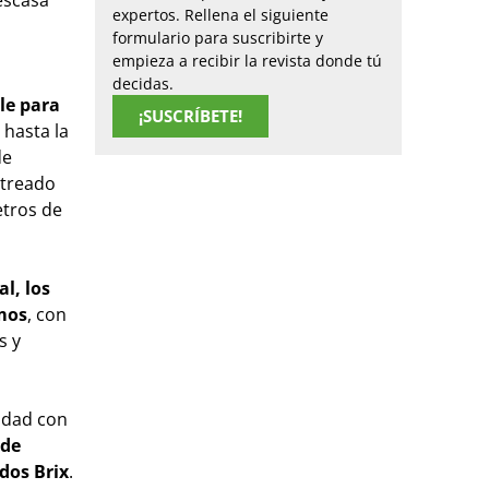
expertos. Rellena el siguiente
formulario para suscribirte y
empieza a recibir la revista donde tú
decidas.
le para
¡SUSCRÍBETE!
 hasta la
de
streado
etros de
al, los
amos
, con
s y
idad con
 de
ados Brix
.