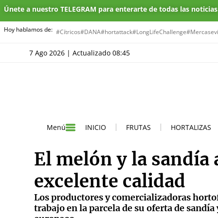
Únete a nuestro TELEGRAM para enterarte de todas las noticia
Hoy hablamos de:
#Cítricos
#DANA
#hortattack
#LongLifeChallenge
#Mercasevi
7 Ago 2026 | Actualizado 08:45
INICIO
FRUTAS
HORTALIZAS
Menú
El melón y la sandía
excelente calidad
Los productores y comercializadoras horto
trabajo en la parcela de su oferta de sand