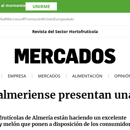
s al momento
UNIRME
lla
#Mercosur
#Promoción
#UniónEuropea
kaki
Revista del Sector Hortofrutícola
EMPRESA
MERCADOS
ALIMENTACIÓN
OPINIÓ
 almeriense presentan un
frutícolas de Almería están haciendo un excelente
ía y melón que ponen a disposición de los consumido