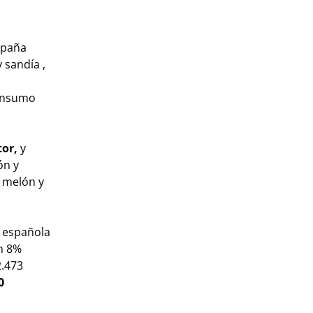
mpaña
 sandía ,
consumo
tor,
y
ón y
 melón y
a española
un 8%
2.473
0