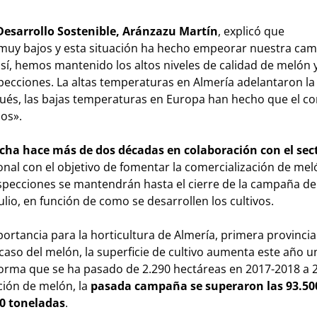
Desarrollo Sostenible, Aránzazu Martín
, explicó que
 muy bajos y esta situación ha hecho empeorar nuestra ca
 así, hemos mantenido los altos niveles de calidad de melón y
pecciones. La altas temperaturas en Almería adelantaron la
pués, las bajas temperaturas en Europa han hecho que el 
ios».
cha hace más de dos décadas en colaboración con el sec
onal con el objetivo de fomentar la comercialización de mel
specciones se mantendrán hasta el cierre de la campaña de
julio, en función de como se desarrollen los cultivos.
ortancia para la horticultura de Almería, primera provinci
caso del melón, la superficie de cultivo aumenta este año 
orma que se ha pasado de 2.290 hectáreas en 2017-2018 a 
ción de melón, la
pasada campaña se superaron las 93.50
0 toneladas
.