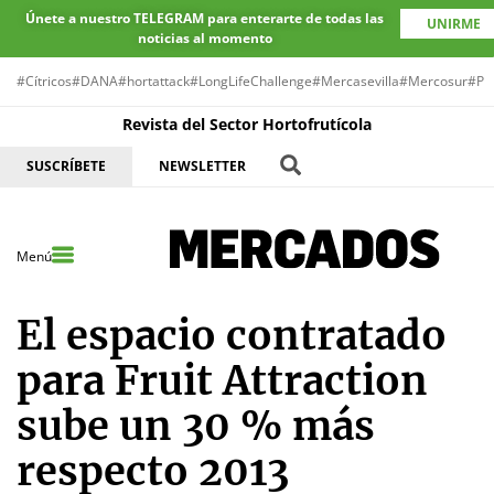
Únete a nuestro TELEGRAM para enterarte de todas las
UNIRME
noticias al momento
#Cítricos
#DANA
#hortattack
#LongLifeChallenge
#Mercasevilla
#Mercosur
#Pr
Revista del Sector Hortofrutícola
SUSCRÍBETE
NEWSLETTER
Menú
El espacio contratado
para Fruit Attraction
sube un 30 % más
respecto 2013