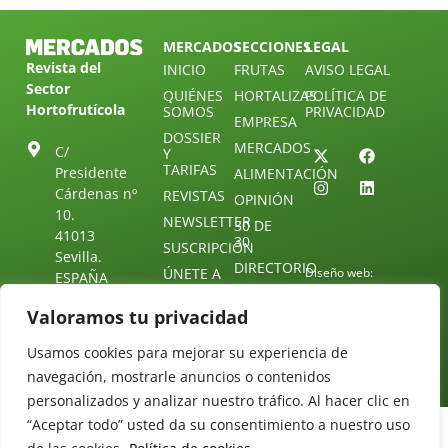
MERCADOS
SECCIONES
LEGAL
Revista del
INICIO
FRUTAS
AVISO LEGAL
Sector
QUIÉNES
HORTALIZAS
POLÍTICA DE
Hortofrutícola
SOMOS
PRIVACIDAD
EMPRESA
DOSSIER
MERCADOS
C/
Y
TARIFAS
Presidente
ALIMENTACIÓN
Cárdenas nº
REVISTAS
OPINIÓN
10.
NEWSLETTER
30 DE
41013
30
SUSCRIPCIÓN
Sevilla.
DIRECTORIO
ÚNETE A
Diseño web:
ESPAÑA
NUESTRO
Starenlared
TELEGRAM
Tel: (+34) 954
Valoramos tu privacidad
25 88 51
CONTACTO
Usamos cookies para mejorar su experiencia de
redaccion@revistamercados.com
navegación, mostrarle anuncios o contenidos
personalizados y analizar nuestro tráfico. Al hacer clic en
“Aceptar todo” usted da su consentimiento a nuestro uso