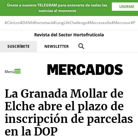
Únete a nuestro TELEGRAM para enterarte de todas las
UNIRME
noticias al momento
#Cítricos
#DANA
#hortattack
#LongLifeChallenge
#Mercasevilla
#Mercosur
#Pr
Revista del Sector Hortofrutícola
SUSCRÍBETE
NEWSLETTER
Menú
La Granada Mollar de
Elche abre el plazo de
inscripción de parcelas
en la DOP