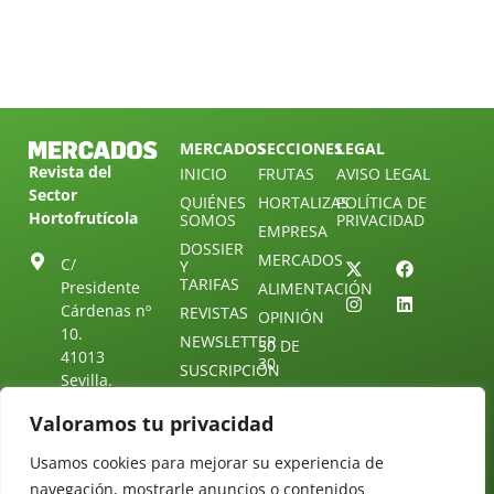
MERCADOS
SECCIONES
LEGAL
Revista del
INICIO
FRUTAS
AVISO LEGAL
Sector
QUIÉNES
HORTALIZAS
POLÍTICA DE
Hortofrutícola
SOMOS
PRIVACIDAD
EMPRESA
DOSSIER
MERCADOS
C/
Y
TARIFAS
Presidente
ALIMENTACIÓN
Cárdenas nº
REVISTAS
OPINIÓN
10.
NEWSLETTER
30 DE
41013
30
SUSCRIPCIÓN
Sevilla.
DIRECTORIO
ÚNETE A
Diseño web:
ESPAÑA
NUESTRO
Starenlared
Valoramos tu privacidad
TELEGRAM
Tel: (+34) 954
25 88 51
Usamos cookies para mejorar su experiencia de
CONTACTO
navegación, mostrarle anuncios o contenidos
redaccion@revistamercados.com