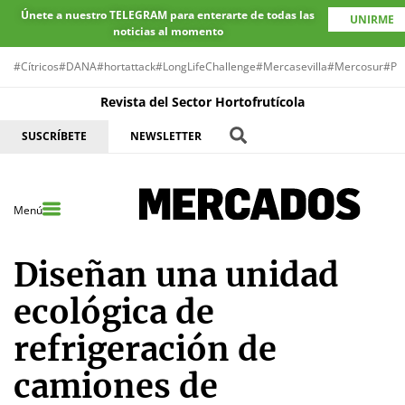
Únete a nuestro TELEGRAM para enterarte de todas las
UNIRME
noticias al momento
#Cítricos
#DANA
#hortattack
#LongLifeChallenge
#Mercasevilla
#Mercosur
#Pr
Revista del Sector Hortofrutícola
SUSCRÍBETE
NEWSLETTER
Menú
Diseñan una unidad
ecológica de
refrigeración de
camiones de