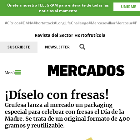
Únete a nuestro TELEGRAM para enterarte de todas las
UNIRME
noticias al momento
#Cítricos
#DANA
#hortattack
#LongLifeChallenge
#Mercasevilla
#Mercosur
#Pr
Revista del Sector Hortofrutícola
SUSCRÍBETE
NEWSLETTER
Menú
¡Díselo con fresas!
Grufesa lanza al mercado un packaging
especial para celebrar con fresas el Día de la
Madre. Se trata de un original formato de 400
gramos y reutilizable.