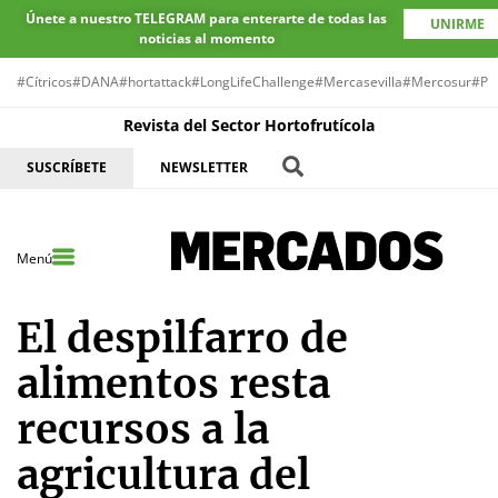
Únete a nuestro TELEGRAM para enterarte de todas las
UNIRME
noticias al momento
#Cítricos
#DANA
#hortattack
#LongLifeChallenge
#Mercasevilla
#Mercosur
#Pr
Revista del Sector Hortofrutícola
SUSCRÍBETE
NEWSLETTER
Menú
El despilfarro de
alimentos resta
recursos a la
agricultura del