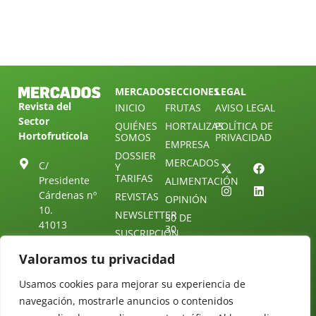
MERCADOS
SECCIONES
LEGAL
Revista del
INICIO
FRUTAS
AVISO LEGAL
Sector
QUIÉNES
HORTALIZAS
POLÍTICA DE
Hortofrutícola
SOMOS
PRIVACIDAD
EMPRESA
DOSSIER
MERCADOS
C/
Y
TARIFAS
Presidente
ALIMENTACIÓN
Cárdenas nº
REVISTAS
OPINIÓN
10.
NEWSLETTER
30 DE
41013
30
SUSCRIPCIÓN
Sevilla.
DIRECTORIO
ÚNETE A
Diseño web:
ESPAÑA
Valoramos tu privacidad
NUESTRO
Starenlared
TELEGRAM
Tel: (+34) 954
Usamos cookies para mejorar su experiencia de
25 88 51
CONTACTO
navegación, mostrarle anuncios o contenidos
redaccion@revistamercados.com