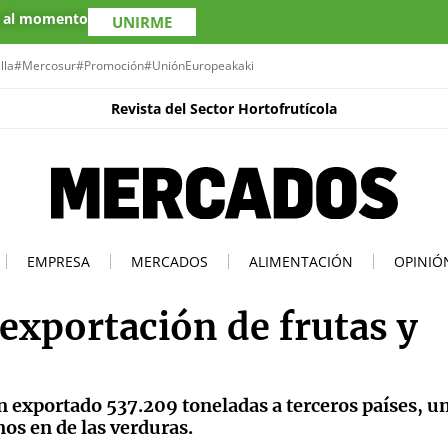
s al momento
UNIRME
lla
#Mercosur
#Promoción
#UniónEuropea
kaki
Revista del Sector Hortofrutícola
EMPRESA
MERCADOS
ALIMENTACIÓN
OPINIÓ
exportación de frutas y
n exportado 537.209 toneladas a terceros países, 
os en de las verduras.