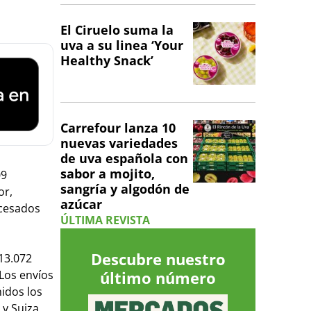
El Ciruelo suma la
uva a su linea ‘Your
Healthy Snack’
Carrefour lanza 10
nuevas variedades
de uva española con
sabor a mojito,
09
sangría y algodón de
or,
azúcar
ocesados
ÚLTIMA REVISTA
Descubre nuestro
13.072
 Los envíos
último número
nidos los
 y Suiza