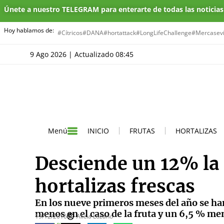
Únete a nuestro TELEGRAM para enterarte de todas las noticia
Hoy hablamos de:
#Cítricos
#DANA
#hortattack
#LongLifeChallenge
#Mercasevi
9 Ago 2026 | Actualizado 08:45
INICIO
FRUTAS
HORTALIZAS
Menú
Desciende un 12% la 
hortalizas frescas
En los nueve primeros meses del año se ha
menos en el caso de la fruta y un 6,5 % men
19/12/2016
Alicia Lozano