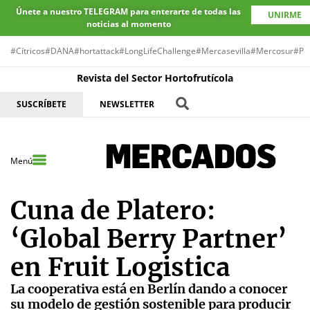
Únete a nuestro TELEGRAM para enterarte de todas las
UNIRME
noticias al momento
#Cítricos
#DANA
#hortattack
#LongLifeChallenge
#Mercasevilla
#Mercosur
#Pr
Revista del Sector Hortofrutícola
SUSCRÍBETE
NEWSLETTER
Menú
Cuna de Platero:
‘Global Berry Partner’
en Fruit Logistica
La cooperativa está en Berlín dando a conocer
su modelo de gestión sostenible para producir