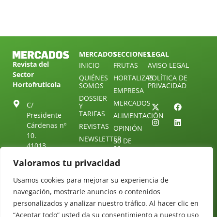
MERCADOS
SECCIONES
LEGAL
Revista del
INICIO
FRUTAS
AVISO LEGAL
Sector
QUIÉNES
HORTALIZAS
POLÍTICA DE
Hortofrutícola
SOMOS
PRIVACIDAD
EMPRESA
DOSSIER
MERCADOS
C/
Y
TARIFAS
Presidente
ALIMENTACIÓN
Cárdenas nº
REVISTAS
OPINIÓN
10.
NEWSLETTER
30 DE
41013
30
SUSCRIPCIÓN
Sevilla.
DIRECTORIO
Valoramos tu privacidad
ÚNETE A
Diseño web:
ESPAÑA
NUESTRO
Starenlared
TELEGRAM
Usamos cookies para mejorar su experiencia de
Tel: (+34) 954
25 88 51
navegación, mostrarle anuncios o contenidos
CONTACTO
personalizados y analizar nuestro tráfico. Al hacer clic en
redaccion@revistamercados.com
“Aceptar todo” usted da su consentimiento a nuestro uso