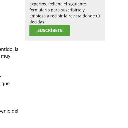
expertos. Rellena el siguiente
formulario para suscribirte y
empieza a recibir la revista donde tú
decidas.
¡SUSCRÍBETE!
ntido, la
r muy
e
s que
venio del