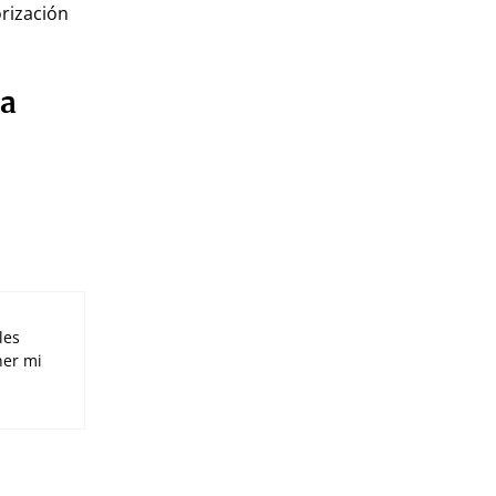
rización
la
les
ner mi