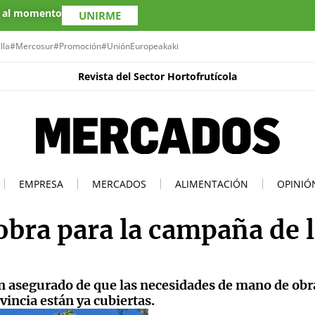
s al momento
UNIRME
lla
#Mercosur
#Promoción
#UniónEuropea
kaki
Revista del Sector Hortofrutícola
EMPRESA
MERCADOS
ALIMENTACIÓN
OPINIÓ
obra para la campaña de 
n asegurado de que las necesidades de mano de obra
vincia están ya cubiertas.