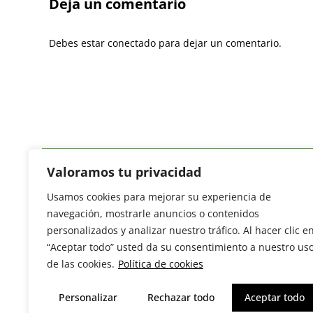
Deja un comentario
Debes estar conectado para dejar un comentario.
Valoramos tu privacidad
Usamos cookies para mejorar su experiencia de
Revista del Sector Hortofrutícola
navegación, mostrarle anuncios o contenidos
C/ Presidente Cárdenas nº 10.
personalizados y analizar nuestro tráfico. Al hacer clic e
41013 Sevilla. ESPAÑA
“Aceptar todo” usted da su consentimiento a nuestro us
Tel: (+34) 954 25 88 51
de las cookies.
Política de cookies
redaccion@revistamercados.com
Personalizar
Rechazar todo
Aceptar todo