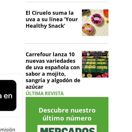
El Ciruelo suma la
uva a su linea ‘Your
Healthy Snack’
Carrefour lanza 10
nuevas variedades
de uva española con
sabor a mojito,
sangría y algodón de
azúcar
ÚLTIMA REVISTA
Descubre nuestro
último número
omisión