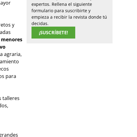
mayor
expertos. Rellena el siguiente
formulario para suscribirte y
empieza a recibir la revista donde tú
decidas.
retos y
tadas
¡SUSCRÍBETE!
 menores
evo
a agraria,
ñamiento
ecos
cos para
 talleres
dos,
s grandes