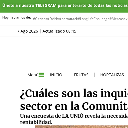
Únete a nuestro TELEGRAM para enterarte de todas las noticia
Hoy hablamos de:
#Cítricos
#DANA
#hortattack
#LongLifeChallenge
#Mercasevi
7 Ago 2026 | Actualizado 08:45
INICIO
FRUTAS
HORTALIZAS
Menú
¿Cuáles son las inqui
sector en la Comunit
Una encuesta de LA UNIÓ revela la necesida
rentabilidad.