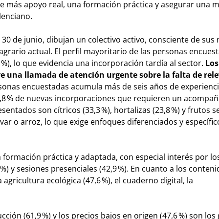
e más apoyo real, una formación práctica y asegurar una 
lenciano.
30 de junio, dibujan un colectivo activo, consciente de sus 
grario actual. El perfil mayoritario de las personas encues
%), lo que evidencia una incorporación tardía al sector.
Los
ye una llamada de atención urgente sobre la falta de rel
personas encuestadas acumula más de seis años de experienci
23,8 % de nuevas incorporaciones que requieren un acompa
entados son cítricos (33,3 %), hortalizas (23,8 %) y frutos s
ivar o arroz, lo que exige enfoques diferenciados y específi
a formación práctica y adaptada, con especial interés por los
 %) y sesiones presenciales (42,9 %). En cuanto a los conteni
 agricultura ecológica (47,6 %), el cuaderno digital, la
ucción (61,9 %) y los precios bajos en origen (47,6 %) son lo