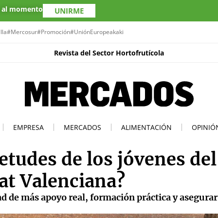
s al momento
UNIRME
lla
#Mercosur
#Promoción
#UniónEuropea
kaki
Revista del Sector Hortofrutícola
EMPRESA
MERCADOS
ALIMENTACIÓN
OPINIÓ
etudes de los jóvenes del
at Valenciana?
d de más apoyo real, formación práctica y asegura