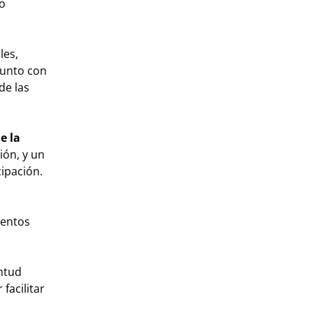
yo
les,
 junto con
de las
e la
ción, y un
cipación.
ientos
entud
facilitar
.