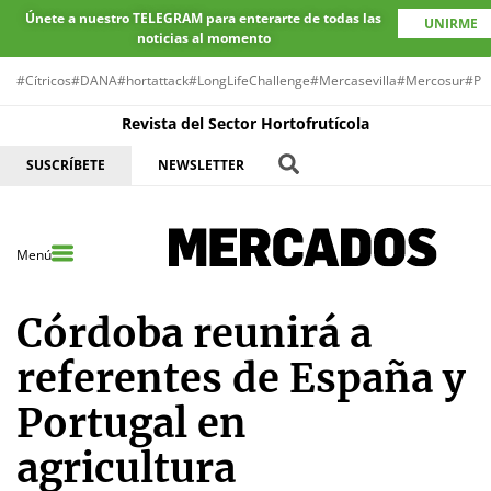
Únete a nuestro TELEGRAM para enterarte de todas las
UNIRME
noticias al momento
#Cítricos
#DANA
#hortattack
#LongLifeChallenge
#Mercasevilla
#Mercosur
#Pr
Revista del Sector Hortofrutícola
SUSCRÍBETE
NEWSLETTER
Menú
Córdoba reunirá a
referentes de España y
Portugal en
agricultura