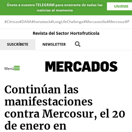
Únete a nuestro TELEGRAM para enterarte de todas las
UNIRME
noticias al momento
#Cítricos
#DANA
#hortattack
#LongLifeChallenge
#Mercasevilla
#Mercosur
#Pr
Revista del Sector Hortofrutícola
SUSCRÍBETE
NEWSLETTER
Menú
Continúan las
manifestaciones
contra Mercosur, el 20
de enero en