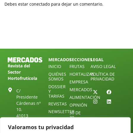
Debes estar conectado para dejar un comentario.
MERCADOS
SECCIONES
LEGAL
Revista del
INICIO
FRUTAS
AVISO LEGAL
Sector
QUIÉNES
HORTALIZAS
POLÍTICA DE
Hortofrutícola
SOMOS
PRIVACIDAD
EMPRESA
DOSSIER
MERCADOS
C/
Y
TARIFAS
Presidente
ALIMENTACIÓN
Cárdenas nº
REVISTAS
OPINIÓN
10.
NEWSLETTER
30 DE
41013
30
SUSCRIPCIÓN
Sevilla.
DIRECTORIO
Valoramos tu privacidad
ÚNETE A
Diseño web:
ESPAÑA
NUESTRO
Starenlared