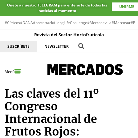
Únete a nuestro TELEGRAM para enterarte de todas las
UNIRME
noticias al momento
#Cítricos
#DANA
#hortattack
#LongLifeChallenge
#Mercasevilla
#Mercosur
#Pr
Revista del Sector Hortofrutícola
SUSCRÍBETE
NEWSLETTER
Menú
Las claves del 11º
Congreso
Internacional de
Frutos Rojos: