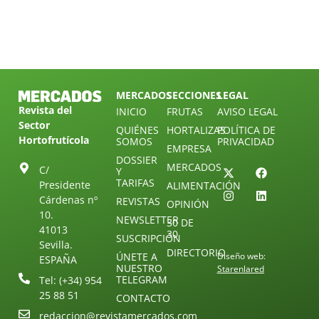
MERCADOS
SECCIONES
LEGAL
Revista del
INICIO
FRUTAS
AVISO LEGAL
Sector
QUIÉNES
HORTALIZAS
POLÍTICA DE
Hortofrutícola
SOMOS
PRIVACIDAD
EMPRESA
DOSSIER
MERCADOS
C/
Y
TARIFAS
Presidente
ALIMENTACIÓN
Cárdenas nº
REVISTAS
OPINIÓN
10.
NEWSLETTER
30 DE
41013
30
SUSCRIPCIÓN
Sevilla.
DIRECTORIO
ÚNETE A
Diseño web:
ESPAÑA
NUESTRO
Starenlared
TELEGRAM
Tel: (+34) 954
25 88 51
CONTACTO
redaccion@revistamercados.com