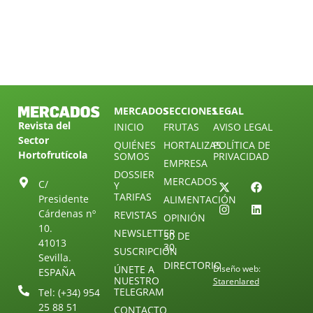
MERCADOS
SECCIONES
LEGAL
Revista del
INICIO
FRUTAS
AVISO LEGAL
Sector
QUIÉNES
HORTALIZAS
POLÍTICA DE
Hortofrutícola
SOMOS
PRIVACIDAD
EMPRESA
DOSSIER
MERCADOS
C/
Y
TARIFAS
Presidente
ALIMENTACIÓN
Cárdenas nº
REVISTAS
OPINIÓN
10.
NEWSLETTER
30 DE
41013
30
SUSCRIPCIÓN
Sevilla.
DIRECTORIO
ÚNETE A
Diseño web:
ESPAÑA
NUESTRO
Starenlared
TELEGRAM
Tel: (+34) 954
25 88 51
CONTACTO