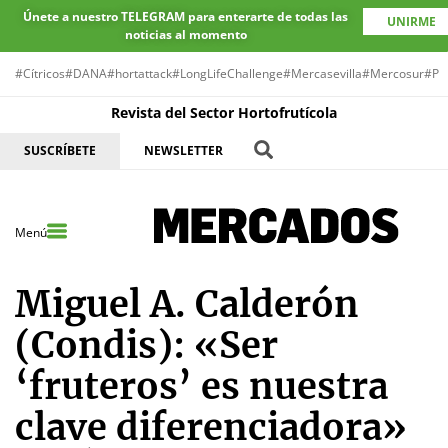
Únete a nuestro TELEGRAM para enterarte de todas las
UNIRME
noticias al momento
#Cítricos
#DANA
#hortattack
#LongLifeChallenge
#Mercasevilla
#Mercosur
#Pr
Revista del Sector Hortofrutícola
SUSCRÍBETE
NEWSLETTER
Menú
Miguel A. Calderón
(Condis): «Ser
‘fruteros’ es nuestra
clave diferenciadora»