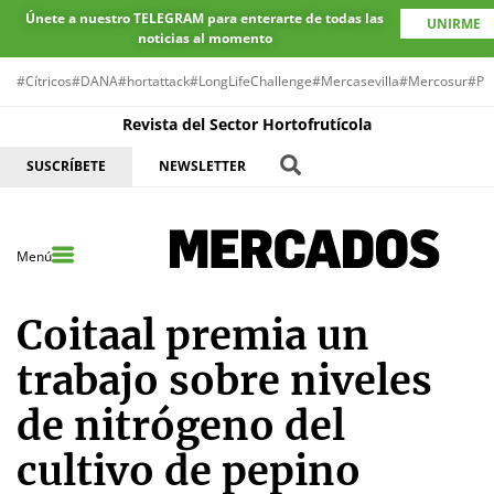
Únete a nuestro TELEGRAM para enterarte de todas las
UNIRME
noticias al momento
#Cítricos
#DANA
#hortattack
#LongLifeChallenge
#Mercasevilla
#Mercosur
#Pr
Revista del Sector Hortofrutícola
SUSCRÍBETE
NEWSLETTER
Menú
Coitaal premia un
trabajo sobre niveles
de nitrógeno del
cultivo de pepino