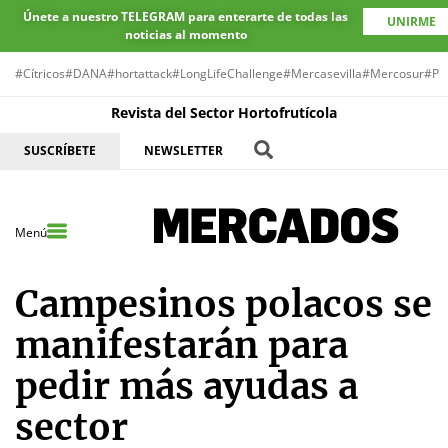
Únete a nuestro TELEGRAM para enterarte de todas las
UNIRME
noticias al momento
#Cítricos
#DANA
#hortattack
#LongLifeChallenge
#Mercasevilla
#Mercosur
#Pr
Revista del Sector Hortofrutícola
SUSCRÍBETE
NEWSLETTER
Menú
Campesinos polacos se
manifestarán para
pedir más ayudas a
sector