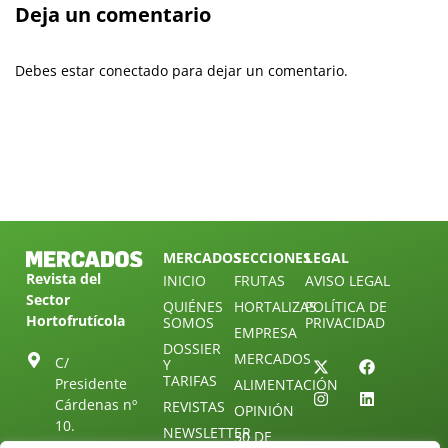
Deja un comentario
Debes estar conectado para dejar un comentario.
MERCADOS
SECCIONES
LEGAL
Revista del
INICIO
FRUTAS
AVISO LEGAL
Sector
QUIÉNES
HORTALIZAS
POLÍTICA DE
Hortofrutícola
SOMOS
PRIVACIDAD
EMPRESA
DOSSIER
MERCADOS
C/
Y
TARIFAS
Presidente
ALIMENTACIÓN
Cárdenas nº
REVISTAS
OPINIÓN
10.
NEWSLETTER
30 DE
41013