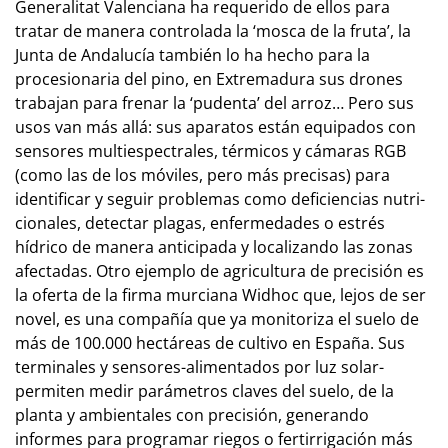
Generalitat Valenciana ha requerido de ellos para
tratar de manera con­trolada la ‘mosca de la fruta’, la
Junta de Andalucía también lo ha hecho pa­ra la
procesionaria del pino, en Extremadura sus drones
trabajan para frenar la ‘pudenta’ del arroz… Pero sus
usos van más allá: sus aparatos están equipados con
sensores multies­pec­trales, térmicos y cámaras RGB
(como las de los móviles, pero más precisas) para
identificar y seguir problemas como de­ficiencias nu­­tri­
cionales, detectar plagas, enfermedades o estrés
hídrico de manera anticipada y localizando las zonas
afec­tadas. Otro ejemplo de agricultura de precisión es
la oferta de la firma murciana Widhoc que, lejos de ser
novel, es una com­pañía que ya monitoriza el suelo de
más de 100.000 hectáreas de cul­tivo en España. Sus
ter­minales y sen­sores-ali­mentados por luz solar-
permiten medir parámetros claves del suelo, de la
planta y am­bien­tales con pre­cisión, ge­nerando
informes para programar riegos o fertirrigación más