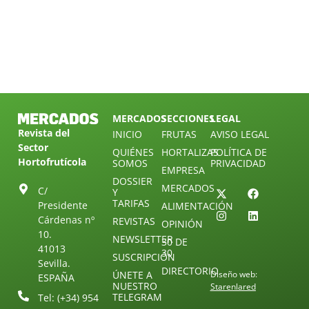
MERCADOS
SECCIONES
LEGAL
Revista del
INICIO
FRUTAS
AVISO LEGAL
Sector
QUIÉNES
HORTALIZAS
POLÍTICA DE
Hortofrutícola
SOMOS
PRIVACIDAD
EMPRESA
DOSSIER
MERCADOS
C/
Y
TARIFAS
Presidente
ALIMENTACIÓN
Cárdenas nº
REVISTAS
OPINIÓN
10.
NEWSLETTER
30 DE
41013
30
SUSCRIPCIÓN
Sevilla.
DIRECTORIO
ÚNETE A
Diseño web:
ESPAÑA
NUESTRO
Starenlared
TELEGRAM
Tel: (+34) 954