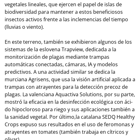
vegetales lineales, que ejercen el papel de islas de
biodiversidad para mantener a estos beneficiosos
insectos activos frente a las inclemencias del tiempo
(lluvias o viento).
En este terreno, también se exhibieron algunos de los
sistemas de la eslovena Trapview, dedicada a la
monito­ri­zación de plagas mediante trampas
automáticas conectadas, cámaras, IA y mo­delos
predictivos. A una ac­tividad si­mi­lar se dedica la
murciana Agrisens, que usa la visión artificial aplicada a
trampas con atrayentes pa­ra la detección pre­coz de
plagas. La valenciana Aquactiva Solutions, por su parte,
mostró la eficacia en la desinfec­ción ecológica con áci­
do hipocloroso para riego y sus aplicaciones también a
la sanidad vegetal. Por último,la catalana SEDQ Healthy
Crops expuso sus resultados en el uso de feromonas y
atrayentes en tomates (también trabaja en cítricos y
olivar).