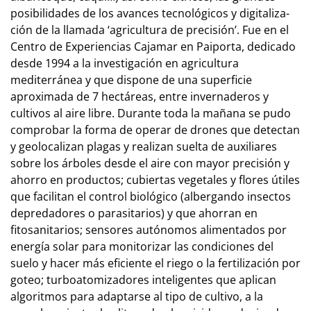
posibilidades de los avances tecnológicos y digi­ta­li­za­
ción de la llamada ‘agricultura de pre­cisión’. Fue en el
Centro de Experiencias Cajamar en Paiporta, dedicado
desde 1994 a la investigación en agricultura
mediterránea y que dispone de una superficie
aproximada de 7 hectáreas, entre invernaderos y
cultivos al aire libre. Durante toda la mañana se pudo
comprobar la forma de operar de drones que detectan
y geo­lo­ca­lizan plagas y realizan suelta de auxiliares
sobre los árboles desde el aire con mayor pre­cisión y
ahorro en productos; cubiertas vegetales y flores úti­les
que fa­cilitan el con­trol biológico (albergando insectos
depredadores o parasitarios) y que ahorran en
fitosanitarios; sen­­so­res au­tó­no­mos alimentados por
energía solar para monitorizar las con­di­cio­nes del
suelo y hacer más eficiente el rie­go o la fer­ti­li­zación por
goteo; turboatomizadores inte­li­gen­tes que aplican
algoritmos para adap­tar­se al tipo de cul­­tivo, a la