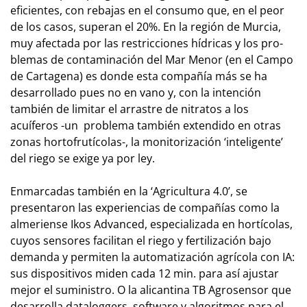
eficientes, con rebajas en el consumo que, en el peor
de los casos, superan el 20%. En la región de Murcia,
muy afectada por las restricciones hí­dricas y los pro­
ble­mas de contaminación del Mar Menor (en el Campo
de Cartagena) es donde esta compañía más se ha
desarrollado pues no en vano y, con la intención
también de limitar el arrastre de nitratos a los
acuíferos -un pro­­blema también extendido en otras
zonas hortofrutícolas-, la monitorización ‘inteligente’
del riego se exige ya por ley.
Enmarcadas también en la ‘Agricultura 4.0’, se
presentaron las experiencias de compañías como la
almeriense Ikos Advanced, especializada en hortícolas,
cuyos sensores facilitan el riego y fertilización bajo
demanda y permiten la au­tomatización agrícola con IA:
sus dispositivos miden cada 12 min. para así ajustar
mejor el suministro. O la alicantina TB Agrosensor que
desarrolla
dataloggers
,
software
y algoritmos para el