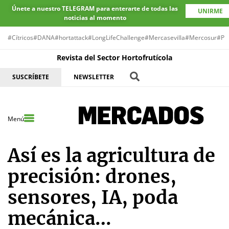
Únete a nuestro TELEGRAM para enterarte de todas las
UNIRME
noticias al momento
#Cítricos
#DANA
#hortattack
#LongLifeChallenge
#Mercasevilla
#Mercosur
#Pr
Revista del Sector Hortofrutícola
SUSCRÍBETE
NEWSLETTER
Menú
Así es la agricultura de
precisión: drones,
sensores, IA, poda
mecánica…