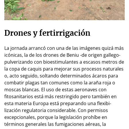
Drones y fertirrigación
La jornada arrancó con una de las imá­ge­nes quizá más
icónicas, la de los drones de Beniu -de origen gallego-
pul­ve­ri­zan­­do con bioestimulantes a escasos metros de
la copa de caquis para mejorar sus procesos naturales
o, acto seguido, soltando determinados ácaros para
combatir plagas tan comunes co­mo la araña roja o
moscas blancas. El uso de es­tas ae­ro­na­ves con
fitosanitarios está más restringido pero también en
esta materia Europa está pre­parando una fle­­xi­bi­­
lización regulatoria considerable. Con permisos
excepcionales, porque la legislación prohíbe en
términos ge­ne­ra­les las fu­migaciones aé­reas, la