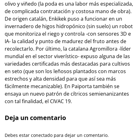
olivo y viñedo (la poda es una labor más es­pe­cia­lizada,
de complicada contratación y costosa mano de obra).
De ori­gen catalán, Enkikek puso a funcionar en un
invernadero de higos hidropónico (sin suelo) un ro­bot
que monitoriza el riego y controla -con sen­so­res 3D e
IA- la calidad y punto de madurez del fruto antes de
recolectarlo. Por último, la catalana Agromillora -lí­­der
mundial en el sector viverístico- expuso alguna de las
variedades certificadas más destacadas para cultivos
en se­to (que son los leñosos plantados con marcos
estrechos y alta densidad para que así sea más
fácilmente me­ca­ni­za­ble). En Paiporta también se
ensaya un nuevo patrón de cítricos semienanizantes
con tal finalidad, el CIVAC 19.
Deja un comentario
Debes estar conectado para dejar un comentario.