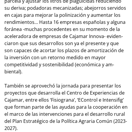
parcela y ajustar los litros de pla­­guicidas reduciendo
su deriva; podadoras mecanizadas; abe­jo­­­­rros servidos
en cajas para mejorar la po­li­ni­zación y aumentar los
rendimientos… Hasta 16 empresas es­pa­ño­las y a­lguna
foránea -muchas procedentes en su momento de la
aceleradora de empresas de Cajamar Innova- evi­den­
cia­ron que sus desarrollos son ya el presente y que
son capaces de acortar los plazos de amortización de
la inversión con un re­torno medido en mayor
competitividad y sostenibilidad (económica y am­
biental).
También se aprovechó la jornada para presentar los
proyectos que desarrolla el Centro de Experiencias de
Cajamar, entre ellos ‘Fisiograna’, ‘EControl e Intensifig’
que forman parte de las ayudas para la cooperación en
el marco de las intervenciones para el desarrollo rural
del Plan Estratégico de la Política Agraria Común (2023-
2027).