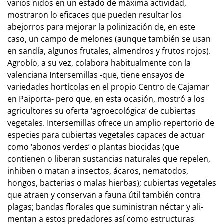
varios nidos en un estado de máxima actividad,
mostraron lo eficaces que pueden resultar los
abejorros para mejorar la polinización de, en este
caso, un campo de melones (aunque también se usan
en sandía, algunos frutales, al­mendros y frutos rojos).
Agrobío, a su vez, colabora habitualmente con la
valenciana Intersemillas -que, tiene en­sa­yos de
variedades hortícolas en el propio Centro de Cajamar
en Paiporta- pero que, en esta ocasión, mostró a los
agri­­­cultores su oferta ‘agroecológica’ de cubiertas
vegetales. Intersemillas ofrece un amplio repertorio de
especies pa­ra cubiertas vegetales capaces de actuar
como ‘abonos verdes’ o plantas biocidas (que
contienen o liberan sus­tan­cias na­tu­ra­les que repelen,
inhiben o matan a insectos, ácaros, nematodos,
hongos, bacterias o malas hierbas); cu­biertas vege­ta­les
que atraen y conservan a fauna útil también contra
plagas; bandas florales que suministran néctar y ali­
mentan a estos predadores así como estructuras