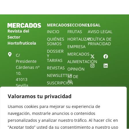
MERCADOS
SECCIONES
LEGAL
Revista del
INICIO
FRUTAS
AVISO LEGAL
Sector
QUIÉNES
HORTALIZAS
POLÍTICA DE
Hortofrutícola
SOMOS
PRIVACIDAD
EMPRESA
DOSSIER
MERCADOS
C/
Y
TARIFAS
Presidente
ALIMENTACIÓN
Cárdenas nº
REVISTAS
OPINIÓN
10.
NEWSLETTER
30 DE
41013
30
SUSCRIPCIÓN
Sevilla.
DIRECTORIO
ÚNETE A
Diseño web:
ESPAÑA
NUESTRO
Valoramos tu privacidad
Starenlared
TELEGRAM
Tel: (+34) 954
25 88 51
Usamos cookies para mejorar su experiencia de
CONTACTO
navegación, mostrarle anuncios o contenidos
redaccion@revistamercados.com
personalizados y analizar nuestro tráfico. Al hacer clic en
“Aceptar todo” usted da su consentimiento a nuestro uso