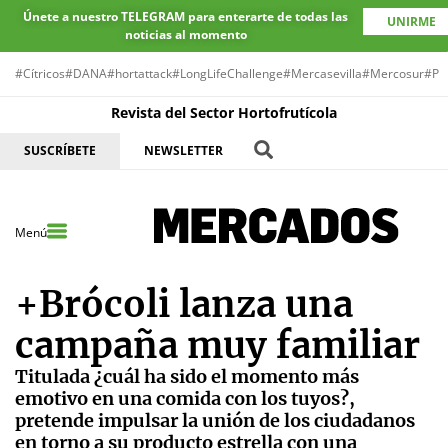
Únete a nuestro TELEGRAM para enterarte de todas las
UNIRME
noticias al momento
#Cítricos
#DANA
#hortattack
#LongLifeChallenge
#Mercasevilla
#Mercosur
#Pr
Revista del Sector Hortofrutícola
SUSCRÍBETE
NEWSLETTER
Menú
+Brócoli lanza una
campaña muy familiar
Titulada ¿cuál ha sido el momento más
emotivo en una comida con los tuyos?,
pretende impulsar la unión de los ciudadanos
en torno a su producto estrella con una