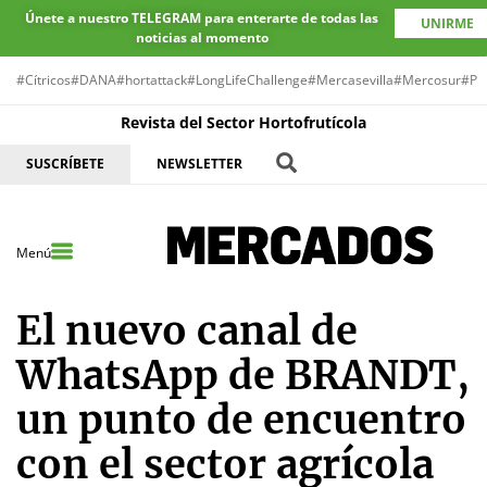
Únete a nuestro TELEGRAM para enterarte de todas las
UNIRME
noticias al momento
#Cítricos
#DANA
#hortattack
#LongLifeChallenge
#Mercasevilla
#Mercosur
#Pr
Revista del Sector Hortofrutícola
SUSCRÍBETE
NEWSLETTER
Menú
El nuevo canal de
WhatsApp de BRANDT,
un punto de encuentro
con el sector agrícola