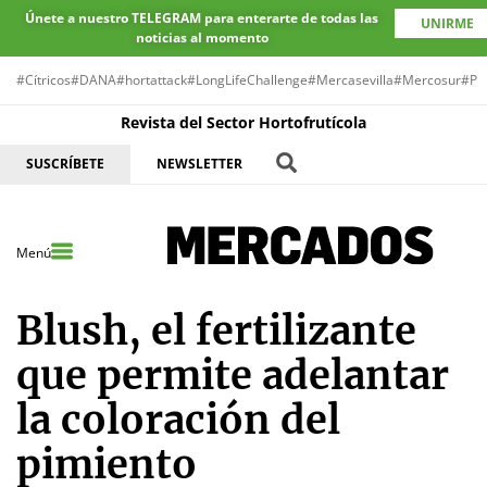
Únete a nuestro TELEGRAM para enterarte de todas las
UNIRME
noticias al momento
#Cítricos
#DANA
#hortattack
#LongLifeChallenge
#Mercasevilla
#Mercosur
#Pr
Revista del Sector Hortofrutícola
SUSCRÍBETE
NEWSLETTER
Menú
Blush, el fertilizante
que permite adelantar
la coloración del
pimiento