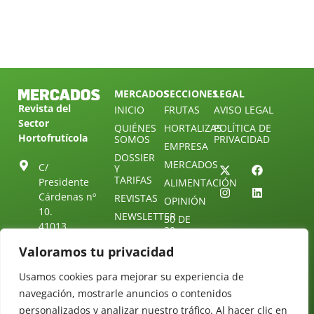
MERCADOS
SECCIONES
LEGAL
Revista del
INICIO
FRUTAS
AVISO LEGAL
Sector
QUIÉNES
HORTALIZAS
POLÍTICA DE
Hortofrutícola
SOMOS
PRIVACIDAD
EMPRESA
DOSSIER
MERCADOS
C/
Y
TARIFAS
Presidente
ALIMENTACIÓN
Cárdenas nº
REVISTAS
OPINIÓN
10.
NEWSLETTER
30 DE
41013
30
SUSCRIPCIÓN
Sevilla.
DIRECTORIO
Valoramos tu privacidad
ÚNETE A
Diseño web:
ESPAÑA
NUESTRO
Starenlared
TELEGRAM
Tel: (+34) 954
Usamos cookies para mejorar su experiencia de
25 88 51
navegación, mostrarle anuncios o contenidos
CONTACTO
personalizados y analizar nuestro tráfico. Al hacer clic en
redaccion@revistamercados.com