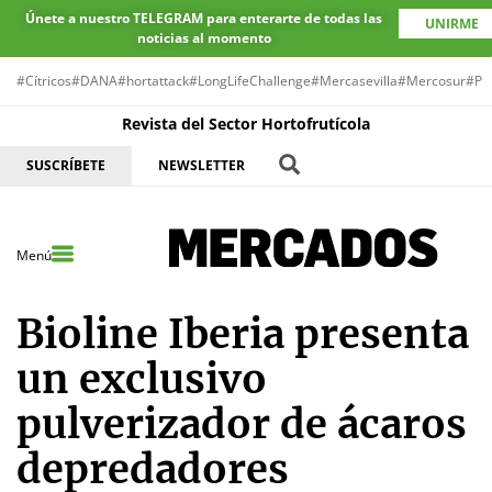
Únete a nuestro TELEGRAM para enterarte de todas las
UNIRME
noticias al momento
#Cítricos
#DANA
#hortattack
#LongLifeChallenge
#Mercasevilla
#Mercosur
#Pr
Revista del Sector Hortofrutícola
SUSCRÍBETE
NEWSLETTER
Menú
Bioline Iberia presenta
un exclusivo
pulverizador de ácaros
depredadores