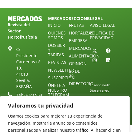
MERCADOS
SECCIONES
LEGAL
Revista del
INICIO
FRUTAS
AVISO LEGAL
Sector
QUIÉNES
HORTALIZAS
POLÍTICA DE
Hortofrutícola
SOMOS
PRIVACIDAD
EMPRESA
DOSSIER
MERCADOS
C/
Y
TARIFAS
Presidente
ALIMENTACIÓN
Cárdenas nº
REVISTAS
OPINIÓN
10.
NEWSLETTER
30 DE
41013
30
SUSCRIPCIÓN
Sevilla.
DIRECTORIO
ÚNETE A
Diseño web:
ESPAÑA
NUESTRO
Starenlared
TELEGRAM
Tel: (+34) 954
25 88 51
CONTACTO
Valoramos tu privacidad
redaccion@revistamercados.com
Usamos cookies para mejorar su experiencia de
navegación, mostrarle anuncios o contenidos
personalizados y analizar nuestro tráfico. Al hacer clic en