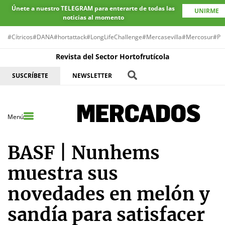
Únete a nuestro TELEGRAM para enterarte de todas las
UNIRME
noticias al momento
#Cítricos
#DANA
#hortattack
#LongLifeChallenge
#Mercasevilla
#Mercosur
#Pr
Revista del Sector Hortofrutícola
SUSCRÍBETE
NEWSLETTER
Menú
BASF | Nunhems
muestra sus
novedades en melón y
sandía para satisfacer