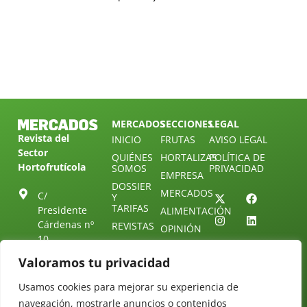
MERCADOS
SECCIONES
LEGAL
Revista del
INICIO
FRUTAS
AVISO LEGAL
Sector
QUIÉNES
HORTALIZAS
POLÍTICA DE
Hortofrutícola
SOMOS
PRIVACIDAD
EMPRESA
DOSSIER
MERCADOS
C/
Y
TARIFAS
Presidente
ALIMENTACIÓN
Cárdenas nº
REVISTAS
OPINIÓN
10.
NEWSLETTER
30 DE
41013
30
Valoramos tu privacidad
SUSCRIPCIÓN
Sevilla.
DIRECTORIO
ÚNETE A
Diseño web:
ESPAÑA
Usamos cookies para mejorar su experiencia de
NUESTRO
Starenlared
TELEGRAM
Tel: (+34) 954
navegación, mostrarle anuncios o contenidos