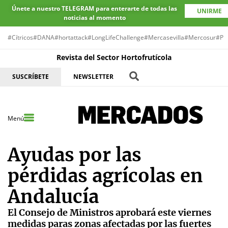
Únete a nuestro TELEGRAM para enterarte de todas las
UNIRME
noticias al momento
#Cítricos
#DANA
#hortattack
#LongLifeChallenge
#Mercasevilla
#Mercosur
#Pr
Revista del Sector Hortofrutícola
SUSCRÍBETE
NEWSLETTER
Menú
Ayudas por las
pérdidas agrícolas en
Andalucía
El Consejo de Ministros aprobará este viernes
medidas paras zonas afectadas por las fuertes