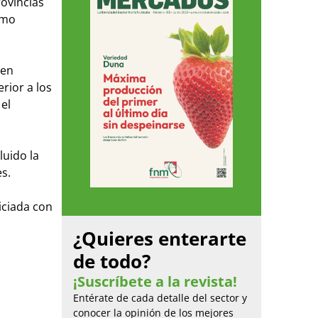
ovincias
smo
 en
rior a los
el
luido la
s.
iciada con
¿Quieres enterarte
de todo?
¡Suscríbete a la revista!
Entérate de cada detalle del sector y
conocer la opinión de los mejores