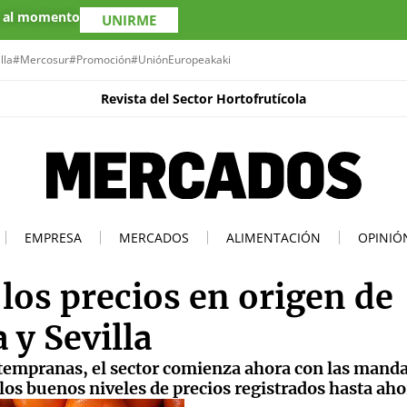
s al momento
UNIRME
lla
#Mercosur
#Promoción
#UniónEuropea
kaki
Revista del Sector Hortofrutícola
EMPRESA
MERCADOS
ALIMENTACIÓN
OPINIÓ
os precios en origen de
y Sevilla
s tempranas, el sector comienza ahora con las mand
s buenos niveles de precios registrados hasta aho