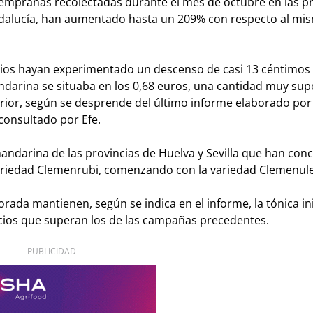
empranas recolectadas durante el mes de octubre en las pr
Andalucía, han aumentado hasta un 209% con respecto al mi
cios hayan experimentado un descenso de casi 13 céntimos
andarina se situaba en los 0,68 euros, una cantidad muy supe
ior, según se desprende del último informe elaborado por 
 consultado por Efe.
darina de las provincias de Huelva y Sevilla que han conc
ariedad Clemenrubi, comenzando con la variedad Clemenule
ada mantienen, según se indica en el informe, la tónica in
ecios que superan los de las campañas precedentes.
PUBLICIDAD