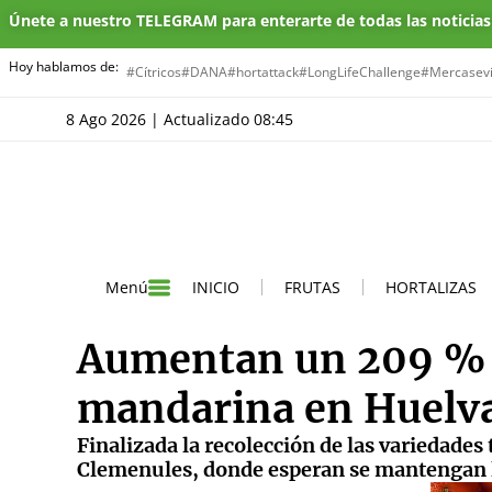
Únete a nuestro TELEGRAM para enterarte de todas las noticia
Hoy hablamos de:
#Cítricos
#DANA
#hortattack
#LongLifeChallenge
#Mercasevi
8 Ago 2026 | Actualizado 08:45
INICIO
FRUTAS
HORTALIZAS
Menú
Aumentan un 209 % l
mandarina en Huelva 
Finalizada la recolección de las variedade
Clemenules, donde esperan se mantengan lo