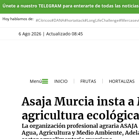
Únete a nuestro TELEGRAM para enterarte de todas las noticia
Hoy hablamos de:
#Cítricos
#DANA
#hortattack
#LongLifeChallenge
#Mercasevi
6 Ago 2026 | Actualizado 08:45
INICIO
FRUTAS
HORTALIZAS
Menú
Asaja Murcia insta a
agricultura ecológica
La organización profesional agraria ASAJA
Agua, Agricultura y Medio Ambiente, Adela 