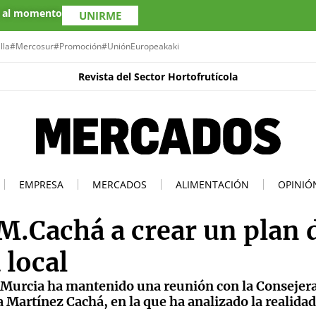
s al momento
UNIRME
lla
#Mercosur
#Promoción
#UniónEuropea
kaki
Revista del Sector Hortofrutícola
EMPRESA
MERCADOS
ALIMENTACIÓN
OPINIÓ
 M.Cachá a crear un plan 
 local
 Murcia ha mantenido una reunión con la Consejer
Martínez Cachá, en la que ha analizado la realidad