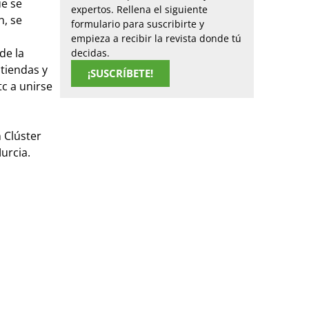
ue se
expertos. Rellena el siguiente
n, se
formulario para suscribirte y
empieza a recibir la revista donde tú
de la
decidas.
 tiendas y
¡SUSCRÍBETE!
c a unirse
 Clúster
urcia.