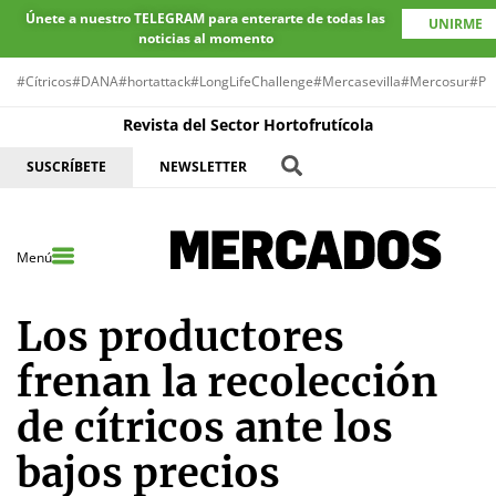
Únete a nuestro TELEGRAM para enterarte de todas las
UNIRME
noticias al momento
#Cítricos
#DANA
#hortattack
#LongLifeChallenge
#Mercasevilla
#Mercosur
#Pr
Revista del Sector Hortofrutícola
SUSCRÍBETE
NEWSLETTER
Menú
Los productores
frenan la recolección
de cítricos ante los
bajos precios