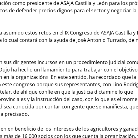
ción como presidente de ASAJA Castilla y León para los pr
os de defender precios dignos para el sector y negociar la
ha asumido estos retos en el IX Congreso de ASAJA Castilla y
ra lo cual contará con la ayuda de José Antonio Turrado, de
con sus dirigentes incursos en un procedimiento judicial com
Dujo ha hecho un llamamiento para trabajar con el objetiv
n en la organización». En este sentido, ha recordado que la
n este congreso porque sus representantes, con Lino Rodrí
elar, de ahí que confíe en que la justicia dictamine lo que
ovinciales y la instrucción del caso, con lo que es el mom
id sea conocida por contar con gente que se manifiesta, que
ha precisado.
 en beneficio de los intereses de los agricultores y ganad
s más de 16.000 socios con los que cuenta la organización, 