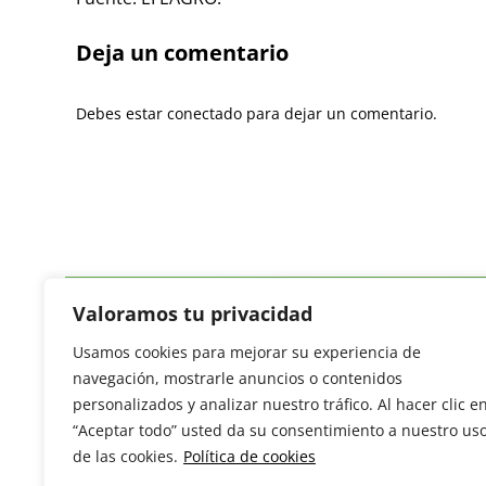
Deja un comentario
Debes estar conectado para dejar un comentario.
Valoramos tu privacidad
Usamos cookies para mejorar su experiencia de
Revista del Sector Hortofrutícola
navegación, mostrarle anuncios o contenidos
C/ Presidente Cárdenas nº 10.
personalizados y analizar nuestro tráfico. Al hacer clic e
41013 Sevilla. ESPAÑA
“Aceptar todo” usted da su consentimiento a nuestro us
Tel: (+34) 954 25 88 51
de las cookies.
Política de cookies
redaccion@revistamercados.com