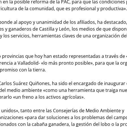
 en la posible reforma de la PAC, para que las condiciones p
icultura de la comunidad, que es profesional y productiva».
onde al apoyo y unanimidad de los afiliados, ha destacado
res y ganaderos de Castilla y León, los medios de que disp
y los servicios, herramientas claves de una organización del
 provincias que hoy han estado representadas a través de
ncia a Valladolid- «lo más pronto posible», para que la or
romiso con la tierra.
arlos Suárez Quiñones, ha sido el encargado de inaugurar
ia del medio ambiente «como una herramienta que traiga nu
rarlo «un freno a los activos agrícolas».
 unidos», tanto entre las Consejerías de Medio Ambiente y
anizaciones «para dar soluciones a los problemas del camp
onados con la cabaña ganadera, la gestión del lobo o la pro