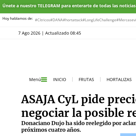
Únete a nuestro TELEGRAM para enterarte de todas las noticia
Hoy hablamos de:
#Cítricos
#DANA
#hortattack
#LongLifeChallenge
#Mercasevi
7 Ago 2026 | Actualizado 08:45
INICIO
FRUTAS
HORTALIZAS
Menú
ASAJA CyL pide preci
negociar la posible 
Donaciano Dujo ha sido reelegido por acla
próximos cuatro años.