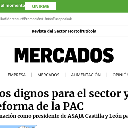
s al momento
UNIRME
lla
#Mercosur
#Promoción
#UniónEuropea
kaki
Revista del Sector Hortofrutícola
EMPRESA
MERCADOS
ALIMENTACIÓN
OPINIÓ
os dignos para el sector 
reforma de la PAC
mación como presidente de ASAJA Castilla y León pa