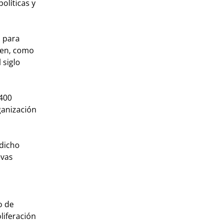
olíticas y
, para
onen, como
 siglo
 400
ganización
 dicho
evas
o de
liferación