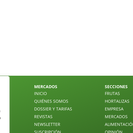
MERCADOS
SECCIONES
INICIO
FRUTAS
QUIÉNES SOMOS
HORTALIZAS
DOSSIER Y TARIFAS
EMPRESA
n
REVISTAS
MERCADOS
o
NEWSLETTER
ALIMENTACI
SUSCRIPCIÓN
OPINIÓN