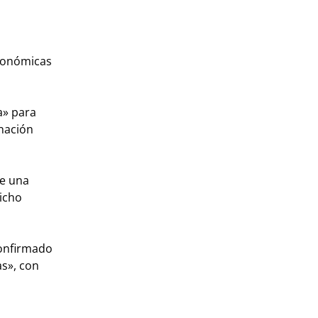
económicas
a» para
inación
de una
dicho
confirmado
as», con