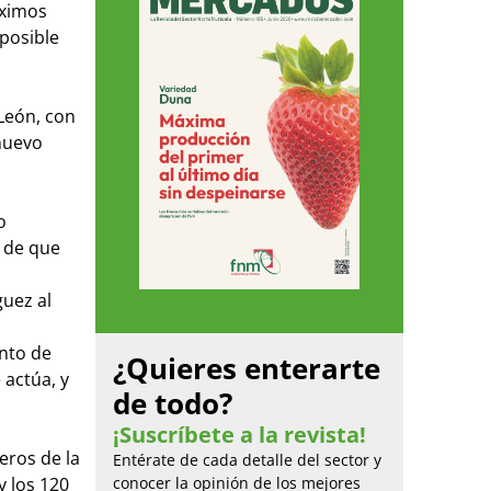
óximos
 posible
 León, con
 nuevo
o
o de que
guez al
ento de
¿Quieres enterarte
 actúa, y
de todo?
¡Suscríbete a la revista!
eros de la
Entérate de cada detalle del sector y
y los 120
conocer la opinión de los mejores