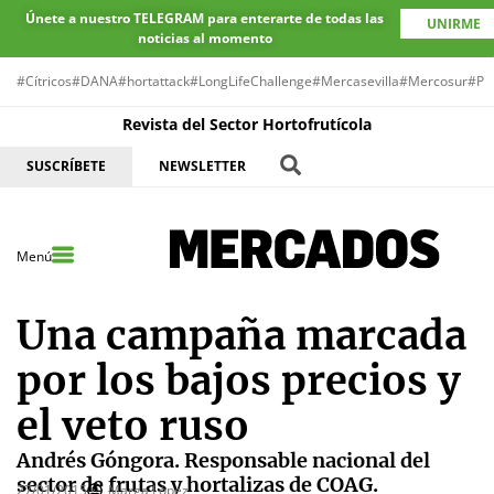
Únete a nuestro TELEGRAM para enterarte de todas las
UNIRME
noticias al momento
#Cítricos
#DANA
#hortattack
#LongLifeChallenge
#Mercasevilla
#Mercosur
#Pr
Revista del Sector Hortofrutícola
SUSCRÍBETE
NEWSLETTER
Menú
Una campaña marcada
por los bajos precios y
el veto ruso
Andrés Góngora. Responsable nacional del
sector de frutas y hortalizas de COAG.
27/01/2015
Marga López