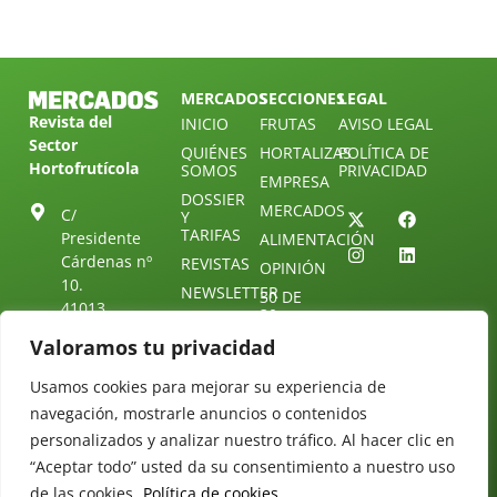
MERCADOS
SECCIONES
LEGAL
Revista del
INICIO
FRUTAS
AVISO LEGAL
Sector
QUIÉNES
HORTALIZAS
POLÍTICA DE
Hortofrutícola
SOMOS
PRIVACIDAD
EMPRESA
DOSSIER
MERCADOS
C/
Y
TARIFAS
Presidente
ALIMENTACIÓN
Cárdenas nº
REVISTAS
OPINIÓN
10.
NEWSLETTER
30 DE
41013
30
SUSCRIPCIÓN
Sevilla.
DIRECTORIO
Valoramos tu privacidad
ÚNETE A
Diseño web:
ESPAÑA
NUESTRO
Starenlared
TELEGRAM
Usamos cookies para mejorar su experiencia de
Tel: (+34) 954
25 88 51
navegación, mostrarle anuncios o contenidos
CONTACTO
personalizados y analizar nuestro tráfico. Al hacer clic en
redaccion@revistamercados.com
“Aceptar todo” usted da su consentimiento a nuestro uso
de las cookies.
Política de cookies