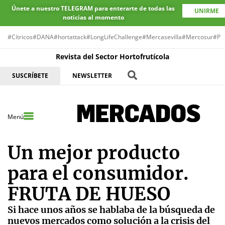
Únete a nuestro TELEGRAM para enterarte de todas las
UNIRME
noticias al momento
#Cítricos
#DANA
#hortattack
#LongLifeChallenge
#Mercasevilla
#Mercosur
#Pr
Revista del Sector Hortofrutícola
SUSCRÍBETE
NEWSLETTER
Menú
Un mejor producto
para el consumidor.
FRUTA DE HUESO
Si hace unos años se hablaba de la búsqueda de
nuevos mercados como solución a la crisis del