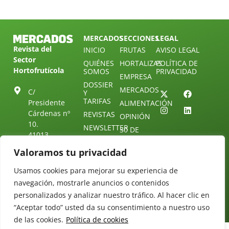
MERCADOS
SECCIONES
LEGAL
Revista del
INICIO
FRUTAS
AVISO LEGAL
Sector
QUIÉNES
HORTALIZAS
POLÍTICA DE
Hortofrutícola
SOMOS
PRIVACIDAD
EMPRESA
DOSSIER
MERCADOS
C/
Y
TARIFAS
Presidente
ALIMENTACIÓN
Cárdenas nº
REVISTAS
OPINIÓN
10.
NEWSLETTER
30 DE
41013
30
SUSCRIPCIÓN
Sevilla.
Valoramos tu privacidad
DIRECTORIO
ÚNETE A
Diseño web:
ESPAÑA
NUESTRO
Starenlared
Usamos cookies para mejorar su experiencia de
TELEGRAM
Tel: (+34) 954
25 88 51
navegación, mostrarle anuncios o contenidos
CONTACTO
personalizados y analizar nuestro tráfico. Al hacer clic en
redaccion@revistamercados.com
“Aceptar todo” usted da su consentimiento a nuestro uso
de las cookies.
Política de cookies