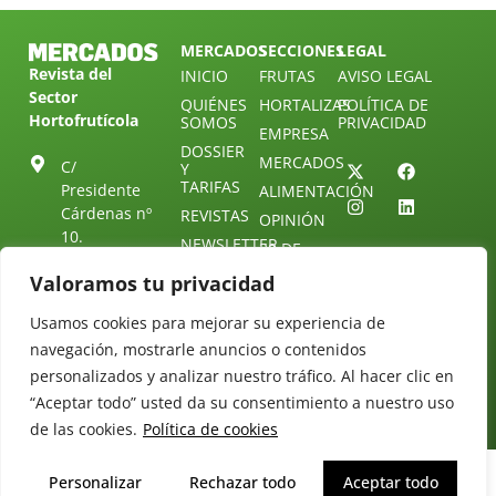
MERCADOS
SECCIONES
LEGAL
Revista del
INICIO
FRUTAS
AVISO LEGAL
Sector
QUIÉNES
HORTALIZAS
POLÍTICA DE
Hortofrutícola
SOMOS
PRIVACIDAD
EMPRESA
DOSSIER
MERCADOS
C/
Y
TARIFAS
Presidente
ALIMENTACIÓN
Cárdenas nº
REVISTAS
OPINIÓN
10.
NEWSLETTER
30 DE
41013
30
SUSCRIPCIÓN
Valoramos tu privacidad
Sevilla.
DIRECTORIO
ÚNETE A
Diseño web:
ESPAÑA
NUESTRO
Starenlared
Usamos cookies para mejorar su experiencia de
TELEGRAM
Tel: (+34) 954
navegación, mostrarle anuncios o contenidos
25 88 51
CONTACTO
personalizados y analizar nuestro tráfico. Al hacer clic en
redaccion@revistamercados.com
“Aceptar todo” usted da su consentimiento a nuestro uso
de las cookies.
Política de cookies
Personalizar
Rechazar todo
Aceptar todo