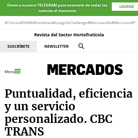
Únete a nuestro TELEGRAM para enterarte de todas las
UNIRME
noticias al momento
#Cítricos
#DANA
#hortattack
#LongLifeChallenge
#Mercasevilla
#Mercosur
#Pr
Revista del Sector Hortofrutícola
SUSCRÍBETE
NEWSLETTER
Menú
Puntualidad, eficiencia
y un servicio
personalizado. CBC
TRANS