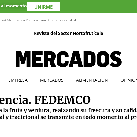
s al momento
UNIRME
lla
#Mercosur
#Promoción
#UniónEuropea
kaki
Revista del Sector Hortofrutícola
EMPRESA
MERCADOS
ALIMENTACIÓN
OPINIÓ
rencia. FEDEMCO
la fruta y verdura, realzando su frescura y su calid
l y tradicional se transmite en todo momento al p