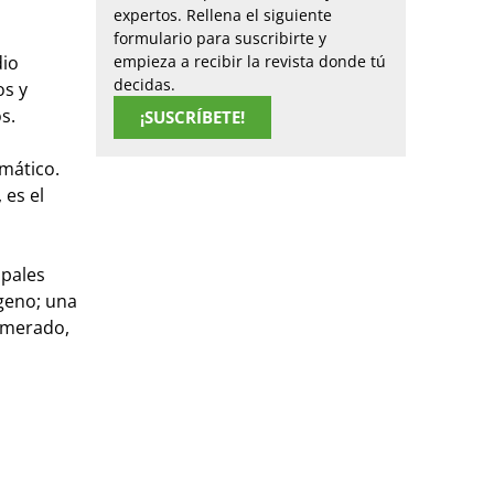
expertos. Rellena el siguiente
formulario para suscribirte y
dio
empieza a recibir la revista donde tú
decidas.
os y
s.
¡SUSCRÍBETE!
imático.
 es el
ipales
geno; una
lomerado,