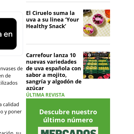
El Ciruelo suma la
uva a su linea ‘Your
Healthy Snack’
Carrefour lanza 10
nuevas variedades
de uva española con
 envases de
sabor a mojito,
en de
sangría y algodón de
ilizados
azúcar
ÚLTIMA REVISTA
a calidad
Descubre nuestro
do y poner
último número
zación, su