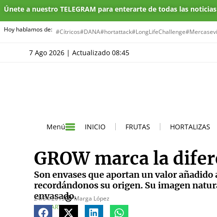
Únete a nuestro TELEGRAM para enterarte de todas las noticia
Hoy hablamos de:
#Cítricos
#DANA
#hortattack
#LongLifeChallenge
#Mercasevi
7 Ago 2026 | Actualizado 08:45
INICIO
FRUTAS
HORTALIZAS
Menú
GROW marca la dife
Son envases que aportan un valor añadido a 
recordándonos su origen. Su imagen natura
envasado.
24/04/2015
Marga López
COMPARTE