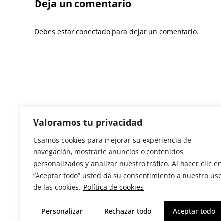
Deja un comentario
Debes estar conectado para dejar un comentario.
Valoramos tu privacidad
Usamos cookies para mejorar su experiencia de
Revista del Sector Hortofrutícola
navegación, mostrarle anuncios o contenidos
C/ Presidente Cárdenas nº 10.
personalizados y analizar nuestro tráfico. Al hacer clic e
41013 Sevilla. ESPAÑA
“Aceptar todo” usted da su consentimiento a nuestro us
Tel: (+34) 954 25 88 51
de las cookies.
Política de cookies
redaccion@revistamercados.com
Personalizar
Rechazar todo
Aceptar todo