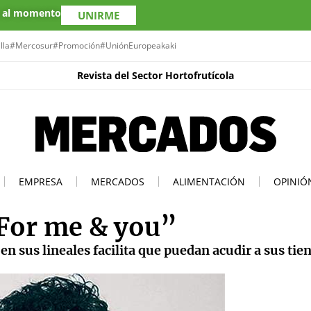
s al momento
UNIRME
lla
#Mercosur
#Promoción
#UniónEuropea
kaki
Revista del Sector Hortofrutícola
EMPRESA
MERCADOS
ALIMENTACIÓN
OPINIÓ
“For me & you”
n sus lineales facilita que puedan acudir a sus tie