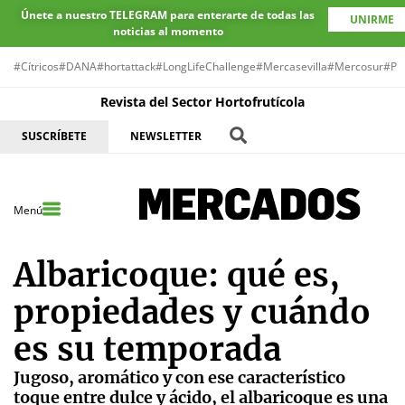
Únete a nuestro TELEGRAM para enterarte de todas las
UNIRME
noticias al momento
#Cítricos
#DANA
#hortattack
#LongLifeChallenge
#Mercasevilla
#Mercosur
#Pr
Revista del Sector Hortofrutícola
SUSCRÍBETE
NEWSLETTER
Menú
Albaricoque: qué es,
propiedades y cuándo
es su temporada
Jugoso, aromático y con ese característico
toque entre dulce y ácido, el albaricoque es una