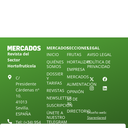
MERCADOS
SECCIONES
LEGAL
Revista del
INICIO
FRUTAS
AVISO LEGAL
Sector
QUIÉNES
HORTALIZAS
POLÍTICA DE
Hortofrutícola
SOMOS
PRIVACIDAD
EMPRESA
DOSSIER
MERCADOS
C/
Y
TARIFAS
Presidente
ALIMENTACIÓN
Cárdenas nº
REVISTAS
OPINIÓN
10.
NEWSLETTER
30 DE
41013
30
SUSCRIPCIÓN
Sevilla.
DIRECTORIO
ÚNETE A
Diseño web:
ESPAÑA
NUESTRO
Starenlared
TELEGRAM
Tel: (+34) 954