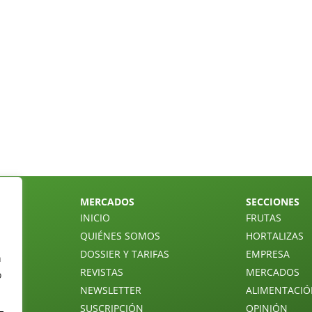
MERCADOS
SECCIONES
INICIO
FRUTAS
QUIÉNES SOMOS
HORTALIZAS
DOSSIER Y TARIFAS
EMPRESA
n
REVISTAS
MERCADOS
o
NEWSLETTER
ALIMENTACI
SUSCRIPCIÓN
OPINIÓN