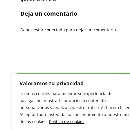
Deja un comentario
Debes estar conectado para dejar un comentario.
Valoramos tu privacidad
Usamos cookies para mejorar su experiencia de
Revista del Sector Hortofrutícola
navegación, mostrarle anuncios o contenidos
C/ Presidente Cárdenas nº 10.
personalizados y analizar nuestro tráfico. Al hacer clic e
41013 Sevilla. ESPAÑA
“Aceptar todo” usted da su consentimiento a nuestro us
Tel: (+34) 954 25 88 51
de las cookies.
Política de cookies
redaccion@revistamercados.com