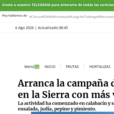
Únete a nuestro TELEGRAM para enterarte de todas las noticia
Hoy hablamos de:
#Cítricos
#DANA
#hortattack
#LongLifeChallenge
#Mercasevi
6 Ago 2026 | Actualizado 08:45
INICIO
FRUTAS
HORTALIZAS
Menú
Arranca la campaña 
en la Sierra con más
La actividad ha comenzado en calabacín y 
ensalada, judía, pepino y pimiento.