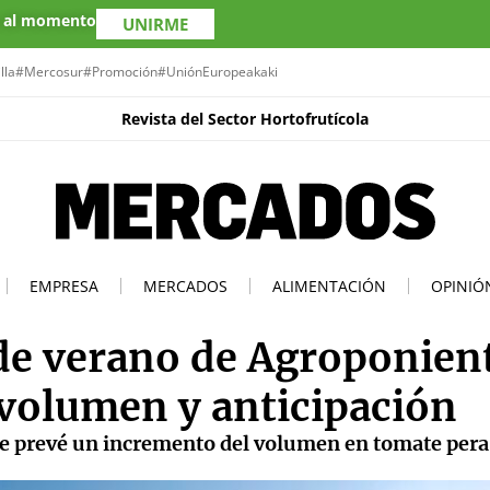
s al momento
UNIRME
lla
#Mercosur
#Promoción
#UniónEuropea
kaki
Revista del Sector Hortofrutícola
EMPRESA
MERCADOS
ALIMENTACIÓN
OPINIÓ
de verano de Agroponien
 volumen y anticipación
se prevé un incremento del volumen en tomate pera