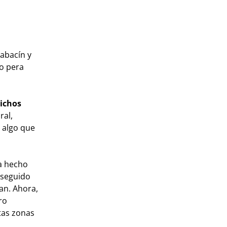
abacín y
to pera
dichos
ral,
 algo que
ha hecho
nseguido
an. Ahora,
ro
tas zonas