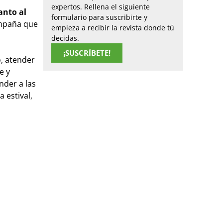
expertos. Rellena el siguiente
anto al
formulario para suscribirte y
ampaña que
empieza a recibir la revista donde tú
decidas.
¡SUSCRÍBETE!
o, atender
e y
nder a las
 estival,