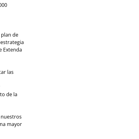
000
 plan de
estrategia
ue Extenda
ar las
r
to de la
 nuestros
una mayor