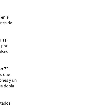
 en el
ones de
rias
o por
aíses
on 72
ás que
lones y un
ue dobla
rtados,