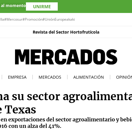
s al momento
UNIRME
lla
#Mercosur
#Promoción
#UniónEuropea
kaki
Revista del Sector Hortofrutícola
EMPRESA
MERCADOS
ALIMENTACIÓN
OPINIÓ
a su sector agroaliment
e Texas
en exportaciones del sector agroalimentario y bebi
016 con un alza del 41%.