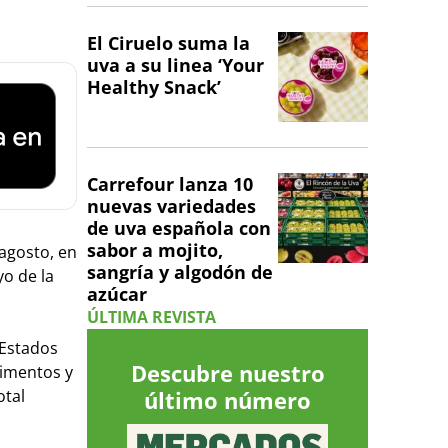
El Ciruelo suma la
uva a su linea ‘Your
Healthy Snack’
Carrefour lanza 10
nuevas variedades
de uva española con
sabor a mojito,
 agosto, en
sangría y algodón de
o de la
azúcar
ÚLTIMA REVISTA
 Estados
Descubre nuestro
limentos y
otal
último número