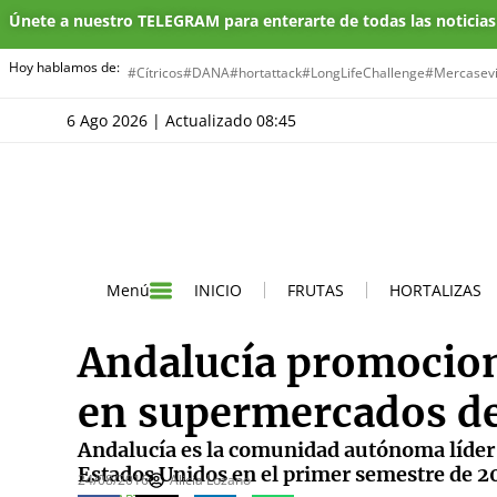
Únete a nuestro TELEGRAM para enterarte de todas las noticia
Hoy hablamos de:
#Cítricos
#DANA
#hortattack
#LongLifeChallenge
#Mercasevi
6 Ago 2026 | Actualizado 08:45
INICIO
FRUTAS
HORTALIZAS
Menú
Andalucía promocion
en supermercados d
Andalucía es la comunidad autónoma líder 
Estados Unidos en el primer semestre de 2
24/08/2016
Alicia Lozano