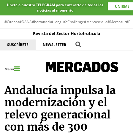
Únete a nuestro TELEGRAM para enterarte de todas las
UNIRME
noticias al momento
#Cítricos
#DANA
#hortattack
#LongLifeChallenge
#Mercasevilla
#Mercosur
#Pr
Revista del Sector Hortofrutícola
SUSCRÍBETE
NEWSLETTER
Menú
Andalucía impulsa la
modernización y el
relevo generacional
con más de 300