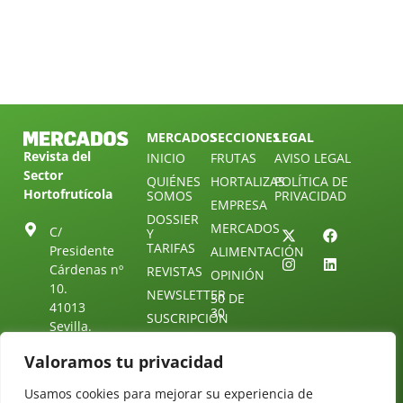
MERCADOS
SECCIONES
LEGAL
Revista del
INICIO
FRUTAS
AVISO LEGAL
Sector
QUIÉNES
HORTALIZAS
POLÍTICA DE
Hortofrutícola
SOMOS
PRIVACIDAD
EMPRESA
DOSSIER
MERCADOS
C/
Y
TARIFAS
Presidente
ALIMENTACIÓN
Cárdenas nº
REVISTAS
OPINIÓN
10.
NEWSLETTER
30 DE
41013
30
SUSCRIPCIÓN
Sevilla.
DIRECTORIO
ÚNETE A
Diseño web:
ESPAÑA
NUESTRO
Starenlared
Valoramos tu privacidad
TELEGRAM
Tel: (+34) 954
25 88 51
Usamos cookies para mejorar su experiencia de
CONTACTO