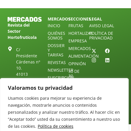
MERCADOS
SECCIONES
LEGAL
Revista del
INICIO
FRUTAS
AVISO LEGAL
Sector
QUIÉNES
HORTALIZAS
POLÍTICA DE
Hortofrutícola
SOMOS
PRIVACIDAD
EMPRESA
DOSSIER
MERCADOS
C/
Y
TARIFAS
Presidente
ALIMENTACIÓN
Cárdenas nº
REVISTAS
OPINIÓN
10.
NEWSLETTER
30 DE
41013
30
SUSCRIPCIÓN
Sevilla.
DIRECTORIO
ÚNETE A
Diseño web:
ESPAÑA
Valoramos tu privacidad
NUESTRO
Starenlared
TELEGRAM
Tel: (+34) 954
Usamos cookies para mejorar su experiencia de
25 88 51
CONTACTO
navegación, mostrarle anuncios o contenidos
redaccion@revistamercados.com
personalizados y analizar nuestro tráfico. Al hacer clic en
“Aceptar todo” usted da su consentimiento a nuestro uso
de las cookies.
Política de cookies