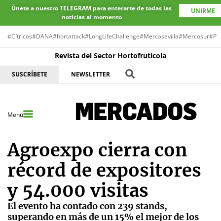
Únete a nuestro TELEGRAM para enterarte de todas las
UNIRME
noticias al momento
#Cítricos
#DANA
#hortattack
#LongLifeChallenge
#Mercasevilla
#Mercosur
#Pr
Revista del Sector Hortofrutícola
SUSCRÍBETE
NEWSLETTER
Menú
Agroexpo cierra con
récord de expositores
y 54.000 visitas
El evento ha contado con 239 stands,
superando en más de un 15% el mejor de los