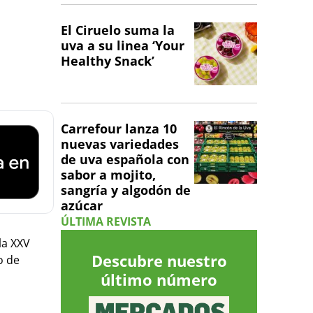
El Ciruelo suma la
uva a su linea ‘Your
Healthy Snack’
Carrefour lanza 10
nuevas variedades
de uva española con
sabor a mojito,
sangría y algodón de
azúcar
ÚLTIMA REVISTA
la XXV
Descubre nuestro
o de
último número