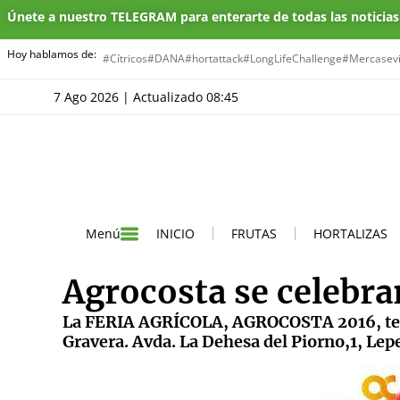
Únete a nuestro TELEGRAM para enterarte de todas las noticia
Hoy hablamos de:
#Cítricos
#DANA
#hortattack
#LongLifeChallenge
#Mercasevi
7 Ago 2026 | Actualizado 08:45
INICIO
FRUTAS
HORTALIZAS
Menú
Agrocosta se celebrar
La FERIA AGRÍCOLA, AGROCOSTA 2016, tendrá
Gravera. Avda. La Dehesa del Piorno,1, Lep