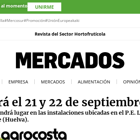
s al momento
UNIRME
lla
#Mercosur
#Promoción
#UniónEuropea
kaki
Revista del Sector Hortofrutícola
EMPRESA
MERCADOS
ALIMENTACIÓN
OPINIÓ
á el 21 y 22 de septiembr
 lugar en las instalaciones ubicadas en el P.E. 
e (Huelva).