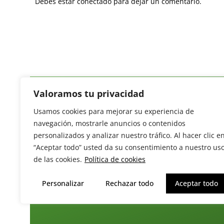
Debes estar conectado para dejar un comentario.
Valoramos tu privacidad
Usamos cookies para mejorar su experiencia de
Revista del Sector Hortofrutícola
navegación, mostrarle anuncios o contenidos
C/ Presidente Cárdenas nº 10.
personalizados y analizar nuestro tráfico. Al hacer clic e
41013 Sevilla. ESPAÑA
“Aceptar todo” usted da su consentimiento a nuestro us
Tel: (+34) 954 25 88 51
de las cookies.
Política de cookies
redaccion@revistamercados.com
Personalizar
Rechazar todo
Aceptar todo